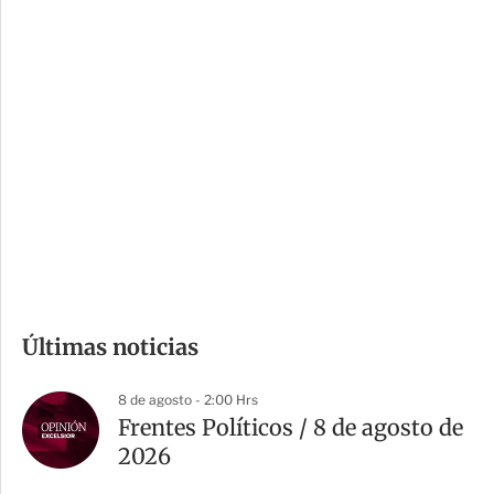
c
a
i
r
o
d
n
a
e
r
s
d
e
c
o
m
Últimas noticias
p
a
8 de agosto - 2:00 Hrs
r
Frentes Políticos / 8 de agosto de
t
2026
i