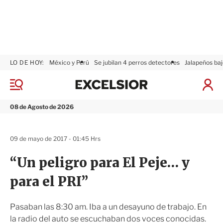
LO DE HOY:
México y Perú
Se jubilan 4 perros detectores
Jalapeños baj
E
x
M
I
c
e
n
n
e
i
08 de Agosto de 2026
ú
l
c
s
i
i
a
09 de mayo de 2017 - 01:45 Hrs
o
r
r
S
“Un peligro para El Peje… y
e
s
para el PRI”
i
ó
n
Pasaban las 8:30 am. Iba a un desayuno de trabajo. En
la radio del auto se escuchaban dos voces conocidas.