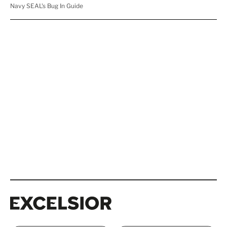
Excelsior
Excelsior