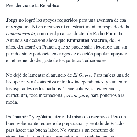
i
Presidencia de la República.
r
Jorge
no logró los apoyos requeridos para una aventura de esa
envergadura. Ni en recursos ni en estructura ni en respaldo de la
comentocracia
, como le dijo al conductor de Radio Fórmula.
Emmanuel Macron
Anuncia su decisión ahora que
, de 39
años, demostró en Francia que se puede salir victorioso aun sin
partido, sin experiencia en cargos de elección popular, apoyado
en el tremendo desgaste de los partidos tradicionales.
No dejé de lamentar el anuncio de
El Güero
. Para mí era una de
las opciones más atractiva entre los independientes, y aun entre
los aspirantes de los partidos. Tiene solidez, su experiencia,
currículum, roce internacional,
savoir faire
, para ponerlos a la
moda.
Es “mamón” y ególatra, cierto. Él mismo lo reconoce. Pero un
buen gobernante requiere de preparación y sentido de Estado
para hacer una buena labor. No vamos a un concurso de
simpatías. Lo que sí me sorprendió fue su público apoyo al