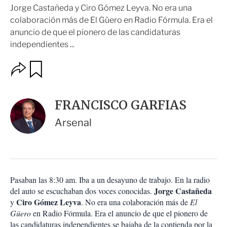
Jorge Castañeda y Ciro Gómez Leyva. No era una
colaboración más de El Güero en Radio Fórmula. Era el
anuncio de que el pionero de las candidaturas
independientes ...
O
G
u
p
a
c
r
i
d
FRANCISCO GARFIAS
o
a
n
r
Arsenal
e
s
d
e
c
o
Pasaban las 8:30 am. Iba a un desayuno de trabajo. En la radio
m
Jorge Castañeda
del auto se escuchaban dos voces conocidas.
p
a
Ciro Gómez Leyva
y
. No era una colaboración más de
El
r
Güero
en Radio Fórmula. Era el anuncio de que el pionero de
t
las candidaturas independientes se bajaba de la contienda por la