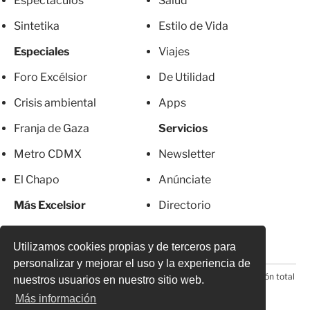
Espectáculos
Salud
Sintetika
Estilo de Vida
Especiales
Viajes
Foro Excélsior
De Utilidad
Crisis ambiental
Apps
Franja de Gaza
Servicios
Metro CDMX
Newsletter
El Chapo
Anúnciate
Más Excelsior
Directorio
Mujeres
Suscripciones
Utilizamos cookies propias y de terceros para
personalizar y mejorar el uso y la experiencia de
© 2026 Todos los derechos reservados. Prohibida la reproducción total
nuestros usuarios en nuestro sitio web.
o parcial, incluyendo cualquier medio electrónico*
Más información