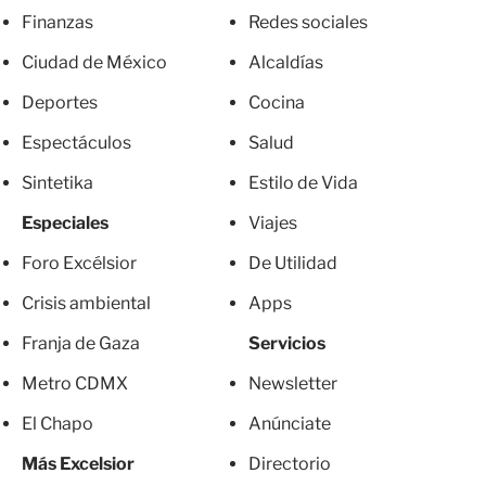
Finanzas
Redes sociales
Ciudad de México
Alcaldías
Deportes
Cocina
Espectáculos
Salud
Sintetika
Estilo de Vida
Especiales
Viajes
Foro Excélsior
De Utilidad
Crisis ambiental
Apps
Franja de Gaza
Servicios
Metro CDMX
Newsletter
El Chapo
Anúnciate
Más Excelsior
Directorio