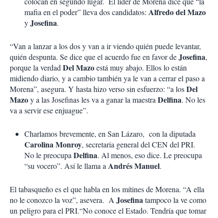
colocan en segundo lugar. El líder de Morena dice que “la
Alfredo del Mazo
mafia en el poder” lleva dos candidatos:
Josefina
y
.
“Van a lanzar a los dos y van a ir viendo quién puede levantar,
Josefina
quién despunta. Se dice que el acuerdo fue en favor de
,
Del Mazo
porque la verdad
está muy abajo. Ellos lo están
midiendo diario, y a cambio también ya le van a cerrar el paso a
Del
Morena”, asegura. Y hasta hizo verso sin esfuerzo: “a los
Mazo
Delfina
y a las Josefinas les va a ganar la maestra
. No les
va a servir ese enjuague”.
Charlamos brevemente, en San Lázaro, con la diputada
Carolina Monroy
, secretaria general del CEN del PRI.
Delfina
No le preocupa
. Al menos, eso dice. Le preocupa
Andrés Manuel
“su vocero”. Así le llama a
.
El tabasqueño es el que habla en los mítines de Morena. “A ella
Josefina
no le conozco la voz”, asevera. A
tampoco la ve como
un peligro para el PRI.“No conoce el Estado. Tendría que tomar