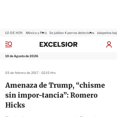
LO DE HOY:
México y Perú
Se jubilan 4 perros detectores
Jalapeños baj
E
x
M
I
c
e
n
n
e
i
10 de Agosto de 2026
ú
l
c
s
i
i
a
03 de febrero de 2017 - 02:15 Hrs
o
r
r
S
Amenaza de Trump, “chisme
e
s
sin impor-tancia”: Romero
i
ó
Hicks
n