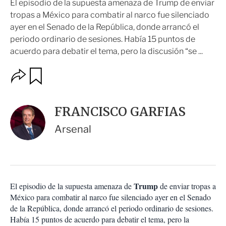
El episodio de la supuesta amenaza de Trump de enviar
tropas a México para combatir al narco fue silenciado
ayer en el Senado de la República, donde arrancó el
periodo ordinario de sesiones. Había 15 puntos de
acuerdo para debatir el tema, pero la discusión “se ...
O
G
u
p
a
c
r
i
d
FRANCISCO GARFIAS
o
a
n
r
Arsenal
e
s
d
e
c
o
Trump
El episodio de la supuesta amenaza de
de enviar tropas a
m
México para combatir al narco fue silenciado ayer en el Senado
p
a
de la República, donde arrancó el periodo ordinario de sesiones.
r
Había 15 puntos de acuerdo para debatir el tema, pero la
t