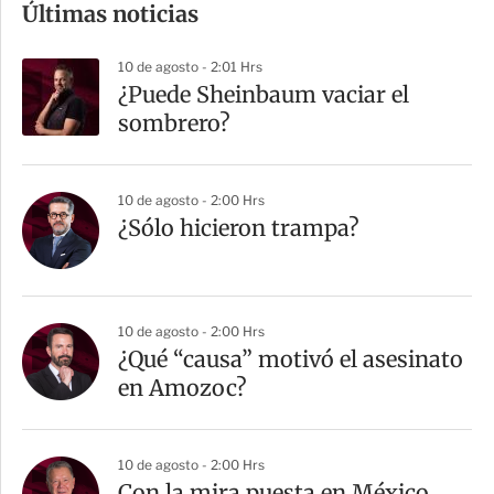
Últimas noticias
p
a
10 de agosto - 2:01 Hrs
r
¿Puede Sheinbaum vaciar el
t
sombrero?
i
r
10 de agosto - 2:00 Hrs
¿Sólo hicieron trampa?
10 de agosto - 2:00 Hrs
¿Qué “causa” motivó el asesinato
en Amozoc?
10 de agosto - 2:00 Hrs
Con la mira puesta en México