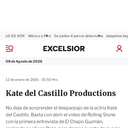
LO DE HOY:
México y Perú
Se jubilan 4 perros detectores
Jalapeños baj
E
x
M
I
c
e
n
n
e
i
08 de Agosto de 2026
ú
l
c
s
i
i
a
12 de enero de 2016 - 01:50 Hrs
o
r
r
S
Kate del Castillo Productions
e
s
i
No deja de sorprender el desparpajo de la actriz Kate
ó
del Castillo. Basta con abrir el video de Rolling Stone
n
con la primera entrevista de El Chapo Guzmán,