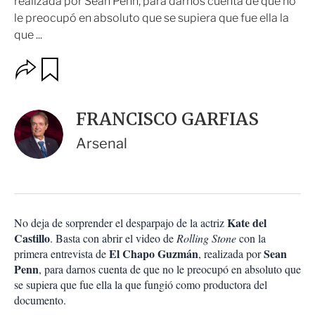
realizada por Sean Penn, para darnos cuenta de que no
le preocupó en absoluto que se supiera que fue ella la
que ...
O
G
u
p
a
c
r
i
d
FRANCISCO GARFIAS
o
a
n
r
Arsenal
e
s
d
e
c
o
Kate del
No deja de sorprender el desparpajo de la actriz
m
Castillo
p
. Basta con abrir el video de
Rolling Stone
con la
a
El Chapo Guzmán
Sean
primera entrevista de
, realizada por
r
Penn
, para darnos cuenta de que no le preocupó en absoluto que
t
se supiera que fue ella la que fungió como productora del
i
documento.
r