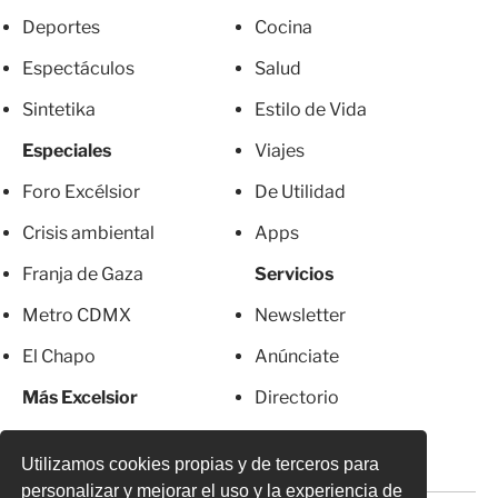
Deportes
Cocina
Espectáculos
Salud
Sintetika
Estilo de Vida
Especiales
Viajes
Foro Excélsior
De Utilidad
Crisis ambiental
Apps
Franja de Gaza
Servicios
Metro CDMX
Newsletter
El Chapo
Anúnciate
Más Excelsior
Directorio
Mujeres
Suscripciones
Utilizamos cookies propias y de terceros para
personalizar y mejorar el uso y la experiencia de