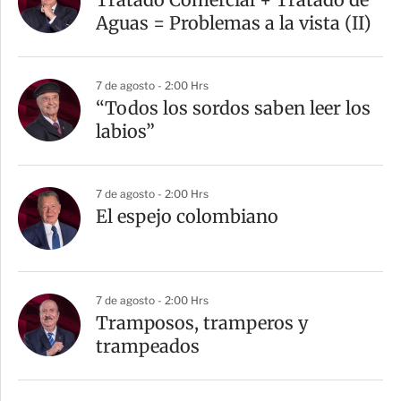
t
Aguas = Problemas a la vista (II)
i
r
7 de agosto - 2:00 Hrs
“Todos los sordos saben leer los
labios”
7 de agosto - 2:00 Hrs
El espejo colombiano
7 de agosto - 2:00 Hrs
Tramposos, tramperos y
trampeados