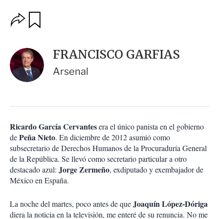
O
G
u
p
a
c
r
i
d
FRANCISCO GARFIAS
o
a
n
r
Arsenal
e
s
d
e
c
o
Ricardo García Cervantes
era el único panista en el gobierno
m
Peña Nieto
de
p
. En diciembre de 2012 asumió como
a
subsecretario de Derechos Humanos de la Procuraduría General
r
de la República. Se llevó como secretario particular a otro
t
Jorge Zermeño
destacado azul:
, exdiputado y exembajador de
i
México en España.
r
Joaquín López-Dóriga
La noche del martes, poco antes de que
diera la noticia en la televisión, me enteré de su renuncia. No me