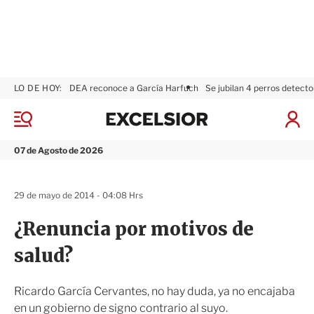
LO DE HOY:
DEA reconoce a García Harfuch
Se jubilan 4 perros detecto
E
x
M
I
c
e
n
n
e
i
07 de Agosto de 2026
ú
l
c
s
i
i
a
29 de mayo de 2014 - 04:08 Hrs
o
r
r
S
¿Renuncia por motivos de
e
s
salud?
i
ó
n
Ricardo García Cervantes, no hay duda, ya no encajaba
en un gobierno de signo contrario al suyo.