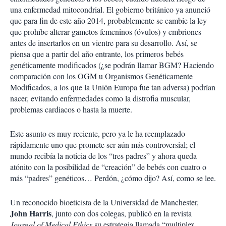
una enfermedad mitocondrial. El gobierno británico ya anunció
que para fin de este año 2014, probablemente se cambie la ley
que prohíbe alterar gametos femeninos (óvulos) y embriones
antes de insertarlos en un vientre para su desarrollo. Así, se
piensa que a partir del año entrante, los primeros bebés
genéticamente modificados (¿se podrán llamar BGM? Haciendo
comparación con los OGM u Organismos Genéticamente
Modificados, a los que la Unión Europa fue tan adversa) podrían
nacer, evitando enfermedades como la distrofia muscular,
problemas cardiacos o hasta la muerte.
Este asunto es muy reciente, pero ya le ha reemplazado
rápidamente uno que promete ser aún más controversial; el
mundo recibía la noticia de los “tres padres” y ahora queda
atónito con la posibilidad de “creación” de bebés con cuatro o
más “padres” genéticos… Perdón, ¿cómo dijo? Así, como se lee.
Un reconocido bioeticista de la Universidad de Manchester,
John Harris
, junto con dos colegas, publicó en la revista
Journal of Medical Ethics
su estrategia llamada “multiplex