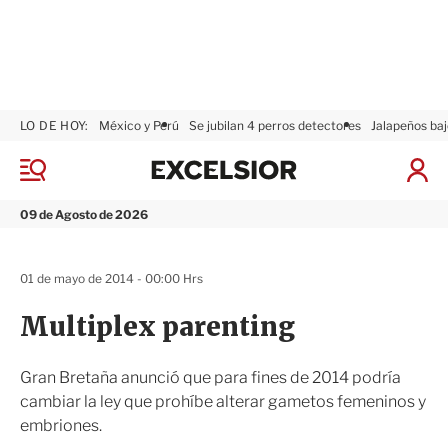
LO DE HOY:
México y Perú
Se jubilan 4 perros detectores
Jalapeños baj
E
x
M
I
c
e
n
n
e
i
09 de Agosto de 2026
ú
l
c
s
i
i
a
01 de mayo de 2014 - 00:00 Hrs
o
r
r
S
Multiplex parenting
e
s
i
Gran Bretaña anunció que para fines de 2014 podría
ó
cambiar la ley que prohíbe alterar gametos femeninos y
n
embriones.