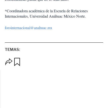
*Coordinadora académica de la Escuela de Relaciones
Internacionales, Universidad Anáhuac México Norte.
forointernacional@anahuac.mx
TEMAS:
O
G
p
u
c
a
i
r
o
d
n
a
e
r