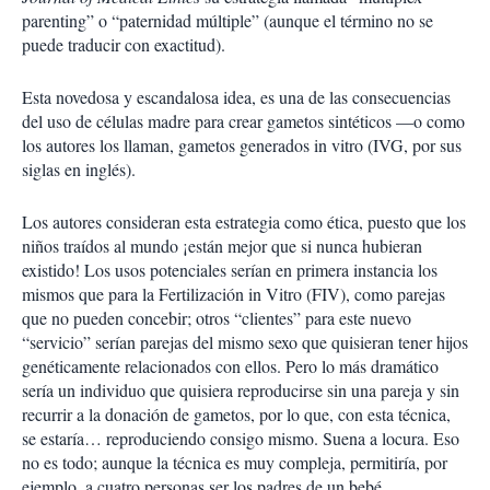
parenting” o “paternidad múltiple” (aunque el término no se
puede traducir con exactitud).
Esta novedosa y escandalosa idea, es una de las consecuencias
del uso de células madre para crear gametos sintéticos —o como
los autores los llaman, gametos generados in vitro (IVG, por sus
siglas en inglés).
Los autores consideran esta estrategia como ética, puesto que los
niños traídos al mundo ¡están mejor que si nunca hubieran
existido! Los usos potenciales serían en primera instancia los
mismos que para la Fertilización in Vitro (FIV), como parejas
que no pueden concebir; otros “clientes” para este nuevo
“servicio” serían parejas del mismo sexo que quisieran tener hijos
genéticamente relacionados con ellos. Pero lo más dramático
sería un individuo que quisiera reproducirse sin una pareja y sin
recurrir a la donación de gametos, por lo que, con esta técnica,
se estaría… reproduciendo consigo mismo. Suena a locura. Eso
no es todo; aunque la técnica es muy compleja, permitiría, por
ejemplo, a cuatro personas ser los padres de un bebé