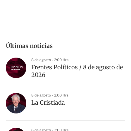
s
d
e
c
o
m
Últimas noticias
p
a
8 de agosto - 2:00 Hrs
r
Frentes Políticos / 8 de agosto de
t
2026
i
r
8 de agosto - 2:00 Hrs
La Cristiada
8 de agosto - 2:00 Hrs