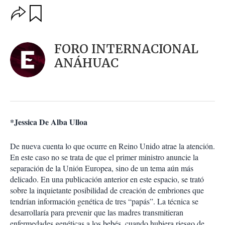
O
G
u
p
a
c
r
i
d
FORO INTERNACIONAL
o
a
n
ANÁHUAC
r
e
s
d
e
c
o
*Jessica De Alba Ulloa
m
p
a
De nueva cuenta lo que ocurre en Reino Unido atrae la atención.
r
En este caso no se trata de que el primer ministro anuncie la
t
separación de la Unión Europea, sino de un tema aún más
i
delicado. En una publicación anterior en este espacio, se trató
r
sobre la inquietante posibilidad de creación de embriones que
tendrían información genética de tres “papás”. La técnica se
desarrollaría para prevenir que las madres transmitieran
enfermedades genéticas a los bebés, cuando hubiera riesgo de