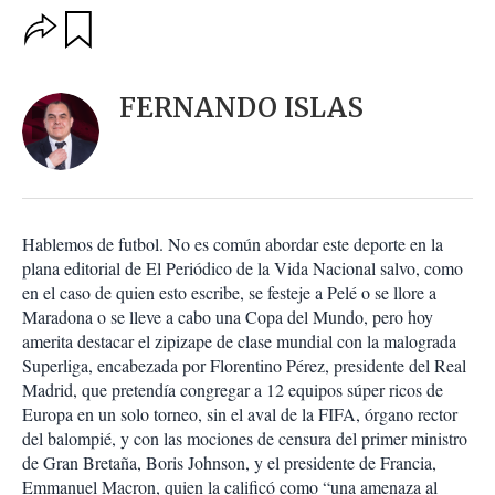
O
G
u
p
a
c
r
i
d
FERNANDO ISLAS
o
a
n
r
e
s
d
e
c
Hablemos de futbol. No es común abordar este deporte en la
o
plana editorial de El Periódico de la Vida Nacional salvo, como
m
en el caso de quien esto escribe, se festeje a Pelé o se llore a
p
a
Maradona o se lleve a cabo una Copa del Mundo, pero hoy
r
amerita destacar el zipizape de clase mundial con la malograda
t
Superliga, encabezada por Florentino Pérez, presidente del Real
i
Madrid, que pretendía congregar a 12 equipos súper ricos de
r
Europa en un solo torneo, sin el aval de la FIFA, órgano rector
del balompié, y con las mociones de censura del primer ministro
de Gran Bretaña, Boris Johnson, y el presidente de Francia,
Emmanuel Macron, quien la calificó como “una amenaza al