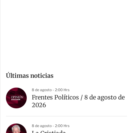
o
d
n
a
e
r
s
d
e
c
o
m
Últimas noticias
p
a
8 de agosto - 2:00 Hrs
r
Frentes Políticos / 8 de agosto de
t
2026
i
r
8 de agosto - 2:00 Hrs