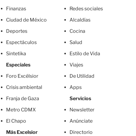
Finanzas
Redes sociales
Ciudad de México
Alcaldías
Deportes
Cocina
Espectáculos
Salud
Sintetika
Estilo de Vida
Especiales
Viajes
Foro Excélsior
De Utilidad
Crisis ambiental
Apps
Franja de Gaza
Servicios
Metro CDMX
Newsletter
El Chapo
Anúnciate
Más Excelsior
Directorio