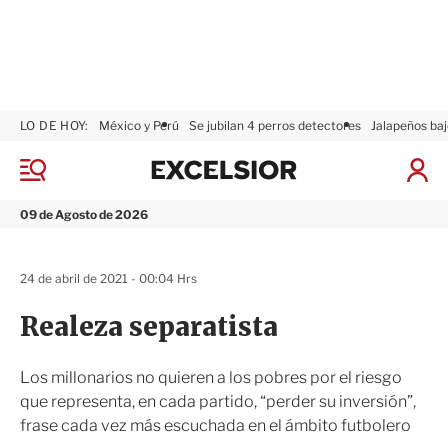
LO DE HOY:
México y Perú
Se jubilan 4 perros detectores
Jalapeños baj
E
x
M
I
c
e
n
n
e
i
09 de Agosto de 2026
ú
l
c
s
i
i
a
24 de abril de 2021 - 00:04 Hrs
o
r
r
S
Realeza separatista
e
s
i
Los millonarios no quieren a los pobres por el riesgo
ó
que representa, en cada partido, “perder su inversión”,
n
frase cada vez más escuchada en el ámbito futbolero