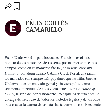
O
G
u
p
a
c
r
i
d
FÉLIX CORTÉS
o
a
n
CAMARILLO
r
e
s
d
e
c
o
Frank Underwood —para los cuates, Francis— es el más
m
popular de los personajes de las series por internet en nuestros
p
a
tiempos, como en su momento fue JR, de la serie televisiva
r
Dallas
, o por algún tiempo Catalina Creel. Por alguna razón,
t
los malvados son siempre más populares que las niñas buenas.
i
Underwood es un malvado genial y sin escrúpulos, como
r
solamente un político de altos vuelos puede ser. En
House of
Cards
, la serie de, por el momento, 26 capítulos de una hora, se
encarga de hacer uso de todos los métodos legales y de los otros
para escalar la carrera de las ratas hasta convertirse en Presidente