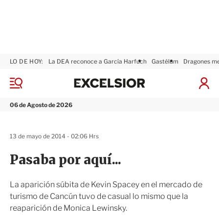
LO DE HOY:
La DEA reconoce a García Harfuch
Gastélum
Dragones m
E
x
M
I
c
e
n
n
e
i
06 de Agosto de 2026
ú
l
c
s
i
i
a
13 de mayo de 2014 - 02:06 Hrs
o
r
r
S
Pasaba por aquí...
e
s
i
La aparición súbita de Kevin Spacey en el mercado de
ó
turismo de Cancún tuvo de casual lo mismo que la
n
reaparición de Monica Lewinsky.