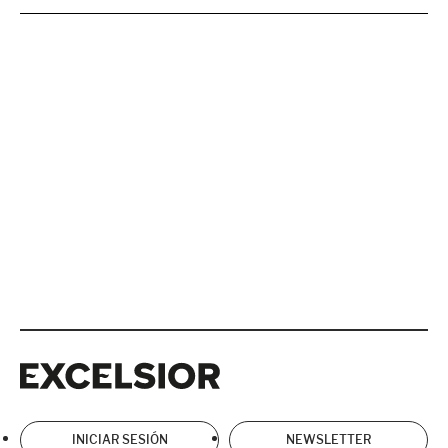
Excelsior
Excelsior
INICIAR SESIÓN
NEWSLETTER