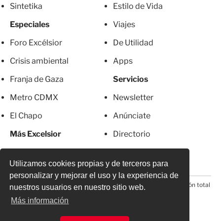
Sintetika
Estilo de Vida
Especiales
Viajes
Foro Excélsior
De Utilidad
Crisis ambiental
Apps
Franja de Gaza
Servicios
Metro CDMX
Newsletter
El Chapo
Anúnciate
Más Excelsior
Directorio
Mujeres
Suscripciones
Utilizamos cookies propias y de terceros para
personalizar y mejorar el uso y la experiencia de
© 2026 Todos los derechos reservados. Prohibida la reproducción total
nuestros usuarios en nuestro sitio web.
o parcial, incluyendo cualquier medio electrónico*
Más información