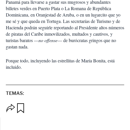
Panamá para llevarse a gastar sus mugrosos y abundantes
billetes verdes en Puerto Plata o La Romana de República
Dominicana, en Oranjestad de Aruba, o en un lugarcito que yo
me sé y que queda en Tortuga. Las secretarías de Turismo y de
Hacienda podrán seguirle reportando al Presidente altos números
de piratas del Caribe inmovilizados, multados y cautivos, y
turistas baratos —
no offense
— de burócratas gringos que no
gastan nada.
Porque todo, incluyendo las estrellitas de María Bonita, está
incluido.
TEMAS:
O
G
p
u
c
a