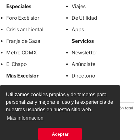
Especiales
Viajes
Foro Excélsior
De Utilidad
Crisis ambiental
Apps
Franja de Gaza
Servicios
Metro CDMX
Newsletter
El Chapo
Anúnciate
Más Excelsior
Directorio
Mujeres
Suscripciones
Utilizamos cookies propias y de terceros para
personalizar y mejorar el uso y la experiencia de
© 2026 Todos los derechos reservados. Prohibida la reproducción total
nuestros usuarios en nuestro sitio web.
o parcial, incluyendo cualquier medio electrónico*
Más información
Aceptar