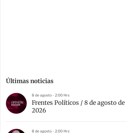
i
r
o
d
n
a
e
r
s
d
e
c
o
m
Últimas noticias
p
a
8 de agosto - 2:00 Hrs
r
Frentes Políticos / 8 de agosto de
t
2026
i
r
8 de agosto - 2:00 Hrs