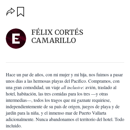
O
G
u
p
a
c
r
i
d
FÉLIX CORTÉS
o
a
n
CAMARILLO
r
e
s
d
e
c
o
Hace un par de años, con mi mujer y mi hija, nos fuimos a pasar
m
unos días a las hermosas playas del Pacífico. Compramos, con
p
a
una gran comodidad, un viaje
all inclusive
: avión, traslado al
r
hotel, habitación, las tres comidas para los tres —y otras
t
intermedias—, todos los tragos que mi gaznate requiriese,
i
independientemente de su país de origen, juegos de playa y de
r
jardín para la niña, y el inmenso mar de Puerto Vallarta
adicionalmente. Nunca abandonamos el territorio del hotel. Todo
incluido.