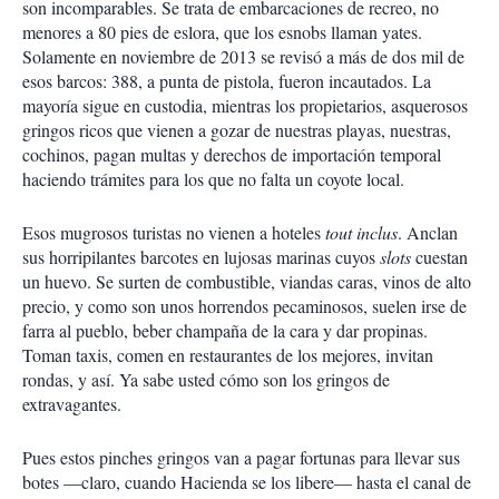
son incomparables. Se trata de embarcaciones de recreo, no
menores a 80 pies de eslora, que los esnobs llaman yates.
Solamente en noviembre de 2013 se revisó a más de dos mil de
esos barcos: 388, a punta de pistola, fueron incautados. La
mayoría sigue en custodia, mientras los propietarios, asquerosos
gringos ricos que vienen a gozar de nuestras playas, nuestras,
cochinos, pagan multas y derechos de importación temporal
haciendo trámites para los que no falta un coyote local.
Esos mugrosos turistas no vienen a hoteles
tout inclus
. Anclan
sus horripilantes barcotes en lujosas marinas cuyos
slots
cuestan
un huevo. Se surten de combustible, viandas caras, vinos de alto
precio, y como son unos horrendos pecaminosos, suelen irse de
farra al pueblo, beber champaña de la cara y dar propinas.
Toman taxis, comen en restaurantes de los mejores, invitan
rondas, y así. Ya sabe usted cómo son los gringos de
extravagantes.
Pues estos pinches gringos van a pagar fortunas para llevar sus
botes —claro, cuando Hacienda se los libere— hasta el canal de