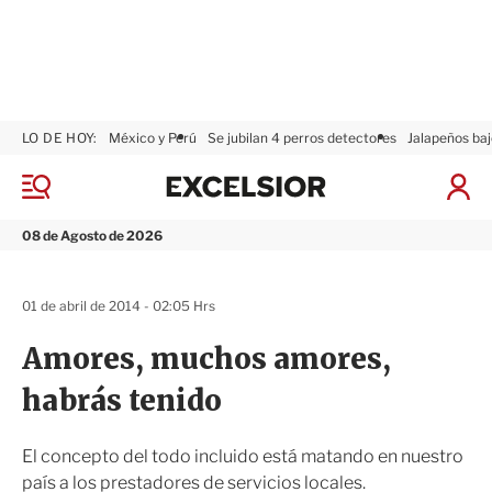
LO DE HOY:
México y Perú
Se jubilan 4 perros detectores
Jalapeños baj
E
x
M
I
c
e
n
n
e
i
08 de Agosto de 2026
ú
l
c
s
i
i
a
01 de abril de 2014 - 02:05 Hrs
o
r
r
S
Amores, muchos amores,
e
s
habrás tenido
i
ó
n
El concepto del todo incluido está matando en nuestro
país a los prestadores de servicios locales.