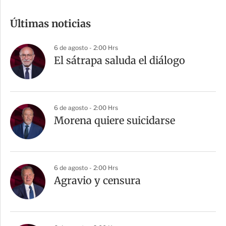
o
m
Últimas noticias
p
a
6 de agosto - 2:00 Hrs
r
El sátrapa saluda el diálogo
t
i
r
6 de agosto - 2:00 Hrs
Morena quiere suicidarse
6 de agosto - 2:00 Hrs
Agravio y censura