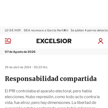
LO DE HOY:
DEA reconoce a García Harfuch
Se jubilan 4 perros detecto
E
x
M
I
c
e
n
n
e
i
07 de Agosto de 2026
ú
l
c
s
i
i
a
29 de abril de 2014 - 03:23 Hrs
o
r
r
S
Responsabilidad compartida
e
s
i
El PRI controlaba el aparato electoral, pero había
ó
elecciones. Hubo represión, como todo acto contra la
n
vida, fue atroz, pero hay dimensiones. La libertad de