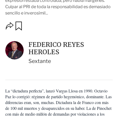
expresión estaba controlada, pero había márgenes.
Culpar al PRI de toda la responsabilidad es demasiado
sencillo e inverosímil...
O
G
u
p
a
c
r
i
d
FEDERICO REYES
o
a
n
HEROLES
r
e
s
Sextante
d
e
c
o
m
p
La “dictadura perfecta”, lanzó Vargas Llosa en 1990. Octavio
a
Paz lo corrigió: régimen de partido hegemónico, dominante. Las
r
diferencias eran, son, muchas. Dictadura la de Franco con más
t
de 100 mil muertos y desaparecidos en su haber. La de Pinochet
i
con más de medio millón de demandas por violaciones a los
r