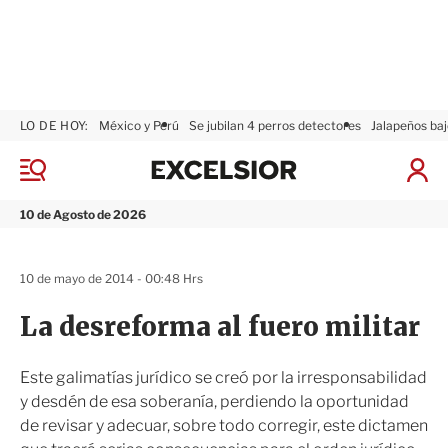
LO DE HOY:
México y Perú
Se jubilan 4 perros detectores
Jalapeños baj
E
x
M
I
c
e
n
n
e
i
10 de Agosto de 2026
ú
l
c
s
i
i
a
10 de mayo de 2014 - 00:48 Hrs
o
r
r
S
La desreforma al fuero militar
e
s
i
Este galimatías jurídico se creó por la irresponsabilidad
ó
y desdén de esa soberanía, perdiendo la oportunidad
n
de revisar y adecuar, sobre todo corregir, este dictamen