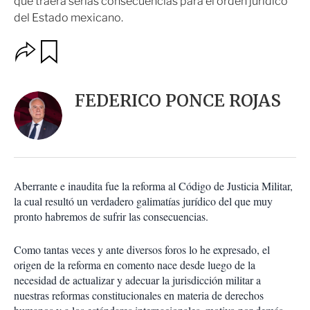
que traerá serias consecuencias para el orden jurídico
del Estado mexicano.
O
G
u
p
a
c
r
i
d
FEDERICO PONCE ROJAS
o
a
n
r
e
s
d
e
c
Aberrante e inaudita fue la reforma al Código de Justicia Militar,
o
la cual resultó un verdadero galimatías jurídico del que muy
m
pronto habremos de sufrir las consecuencias.
p
a
r
Como tantas veces y ante diversos foros lo he expresado, el
t
origen de la reforma en comento nace desde luego de la
i
necesidad de actualizar y adecuar la jurisdicción militar a
r
nuestras reformas constitucionales en materia de derechos