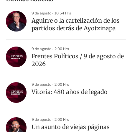
p
a
9 de agosto - 10:54 Hrs
r
Aguirre o la cartelización de los
t
partidos detrás de Ayotzinapa
i
r
9 de agosto - 2:00 Hrs
Frentes Políticos / 9 de agosto de
2026
9 de agosto - 2:00 Hrs
Vitoria: 480 años de legado
9 de agosto - 2:00 Hrs
Un asunto de viejas páginas