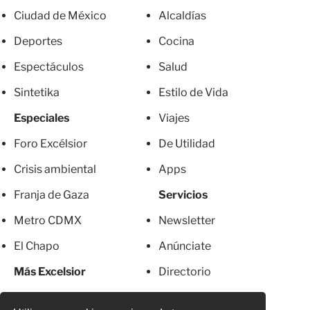
Ciudad de México
Alcaldías
Deportes
Cocina
Espectáculos
Salud
Sintetika
Estilo de Vida
Especiales
Viajes
Foro Excélsior
De Utilidad
Crisis ambiental
Apps
Franja de Gaza
Servicios
Metro CDMX
Newsletter
El Chapo
Anúnciate
Más Excelsior
Directorio
Mujeres
Suscripciones