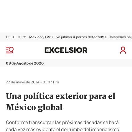
LO DE HOY:
México y Perú
Se jubilan 4 perros detectores
Jalapeños baj
E
x
M
I
c
e
n
n
e
i
09 de Agosto de 2026
ú
l
c
s
i
i
a
22 de mayo de 2014 - 01:07 Hrs
o
r
r
S
Una política exterior para el
e
s
México global
i
ó
n
Conforme transcurran las próximas décadas se hará
cada vez más evidente el derrumbe del imperialismo