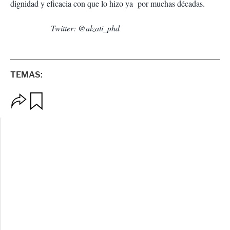
dignidad y eficacia con que lo hizo ya por muchas décadas.
Twitter: @alzati_phd
TEMAS:
O
G
p
u
c
a
i
r
o
d
n
a
e
r
s
d
e