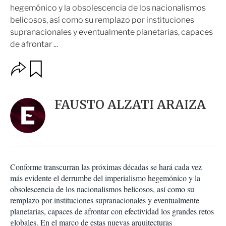
hegemónico y la obsolescencia de los nacionalismos
belicosos, así como su remplazo por instituciones
supranacionales y eventualmente planetarias, capaces
de afrontar ...
O
G
u
p
a
c
r
i
d
FAUSTO ALZATI ARAIZA
o
a
n
r
e
s
d
e
c
Conforme transcurran las próximas décadas se hará cada vez
o
más evidente el derrumbe del imperialismo hegemónico y la
m
obsolescencia de los nacionalismos belicosos, así como su
p
a
remplazo por instituciones supranacionales y eventualmente
r
planetarias, capaces de afrontar con efectividad los grandes retos
t
globales. En el marco de estas nuevas arquitecturas