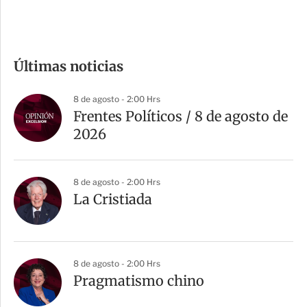
c
o
m
Últimas noticias
p
a
8 de agosto - 2:00 Hrs
r
Frentes Políticos / 8 de agosto de
t
2026
i
r
8 de agosto - 2:00 Hrs
La Cristiada
8 de agosto - 2:00 Hrs
Pragmatismo chino