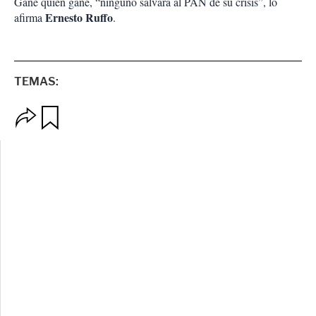
Gane quien gane, “ninguno salvará al PAN de su crisis”, lo
Ernesto Ruffo
afirma
.
TEMAS:
O
G
p
u
c
a
i
r
o
d
n
a
e
r
s
d
e
c