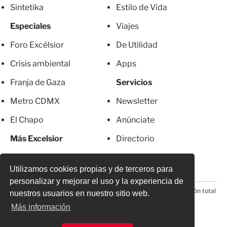
Sintetika
Estilo de Vida
Especiales
Viajes
Foro Excélsior
De Utilidad
Crisis ambiental
Apps
Franja de Gaza
Servicios
Metro CDMX
Newsletter
El Chapo
Anúnciate
Más Excelsior
Directorio
Mujeres
Suscripciones
Utilizamos cookies propias y de terceros para
personalizar y mejorar el uso y la experiencia de
© 2026 Todos los derechos reservados. Prohibida la reproducción total
nuestros usuarios en nuestro sitio web.
o parcial, incluyendo cualquier medio electrónico*
Más información