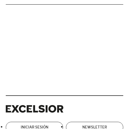
Excelsior
Excelsior
INICIAR SESIÓN
NEWSLETTER