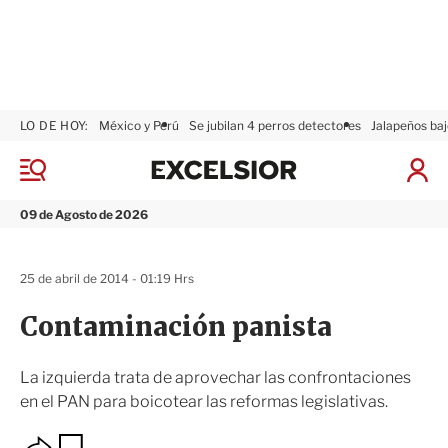
LO DE HOY:
México y Perú
Se jubilan 4 perros detectores
Jalapeños baj
E
x
M
I
c
e
n
n
e
i
09 de Agosto de 2026
ú
l
c
s
i
i
a
25 de abril de 2014 - 01:19 Hrs
o
r
r
S
Contaminación panista
e
s
i
La izquierda trata de aprovechar las confrontaciones
ó
en el PAN para boicotear las reformas legislativas.
n
O
G