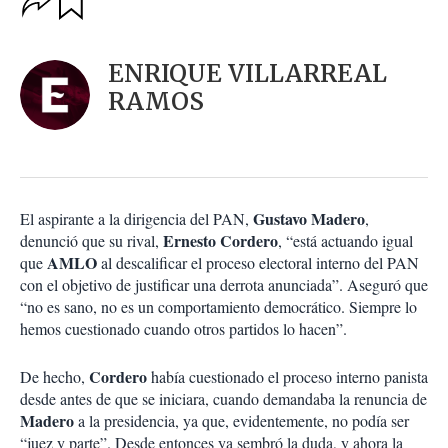
u
p
a
c
r
i
d
ENRIQUE VILLARREAL
o
a
n
RAMOS
r
e
s
d
e
c
o
Gustavo Madero
El aspirante a la dirigencia del PAN,
,
m
Ernesto Cordero
denunció que su rival,
, “está actuando igual
p
AMLO
a
que
al descalificar el proceso electoral interno del PAN
r
con el objetivo de justificar una derrota anunciada”. Aseguró que
t
“no es sano, no es un comportamiento democrático. Siempre lo
i
hemos cuestionado cuando otros partidos lo hacen”.
r
Cordero
De hecho,
había cuestionado el proceso interno panista
desde antes de que se iniciara, cuando demandaba la renuncia de
Madero
a la presidencia, ya que, evidentemente, no podía ser
“juez y parte”. Desde entonces ya sembró la duda, y ahora la