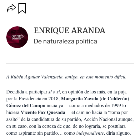
O
G
u
p
a
c
r
i
d
ENRIQUE ARANDA
o
a
n
r
De naturaleza política
e
s
d
e
c
o
A Rubén Aguilar Valenzuela, amigo, en este momento difícil.
m
p
a
Decidida a participar
sí o sí
, en opinión de los más, en la puja
r
Margarita Zavala
de Calderón
por la Presidencia en 2018,
(
)
t
Gómez del Campo
inicia ya —como a mediados de 1999 lo
i
Vicente Fox Quesada
hiciera
— el camino hacia la “toma por
r
asalto” de la candidatura de su partido, Acción Nacional aunque,
en su caso, con la certeza de que, de no lograrla, se postulará
como aspirante sin partido… como
independiente
, diría alguno.