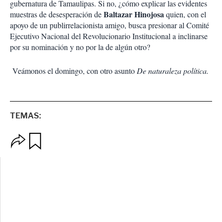
gubernatura de Tamaulipas. Si no, ¿cómo explicar las evidentes
Baltazar Hinojosa
muestras de desesperación de
quien, con el
apoyo de un publirrelacionista amigo, busca presionar al Comité
Ejecutivo Nacional del Revolucionario Institucional a inclinarse
por su nominación y no por la de algún otro?
Veámonos el domingo, con otro asunto
De naturaleza política.
TEMAS:
O
G
p
u
c
a
i
r
o
d
n
a