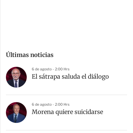
e
r
s
d
e
c
o
m
Últimas noticias
p
a
6 de agosto - 2:00 Hrs
r
El sátrapa saluda el diálogo
t
i
r
6 de agosto - 2:00 Hrs
Morena quiere suicidarse