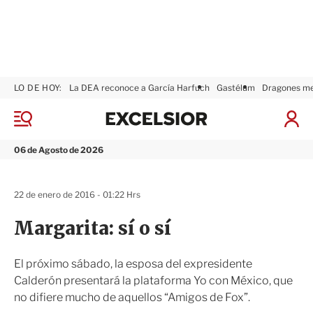
LO DE HOY:
La DEA reconoce a García Harfuch
Gastélum
Dragones m
E
x
M
I
c
e
n
n
e
i
06 de Agosto de 2026
ú
l
c
s
i
i
a
22 de enero de 2016 - 01:22 Hrs
o
r
r
S
Margarita: sí o sí
e
s
i
El próximo sábado, la esposa del expresidente
ó
Calderón presentará la plataforma Yo con México, que
n
no difiere mucho de aquellos “Amigos de Fox”.