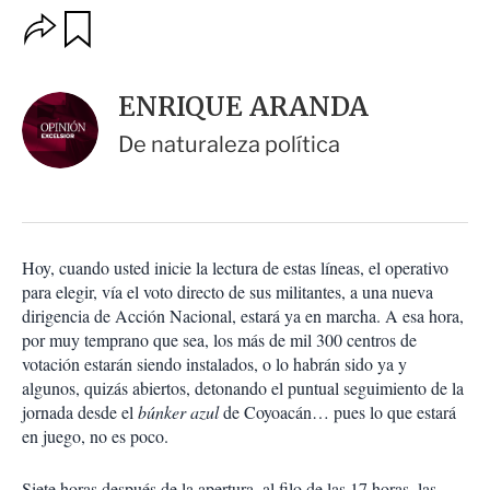
O
G
u
p
a
c
r
i
d
ENRIQUE ARANDA
o
a
n
r
De naturaleza política
e
s
d
e
c
o
Hoy, cuando usted inicie la lectura de estas líneas, el operativo
m
para elegir, vía el voto directo de sus militantes, a una nueva
p
a
dirigencia de Acción Nacional, estará ya en marcha. A esa hora,
r
por muy temprano que sea, los más de mil 300 centros de
t
votación estarán siendo instalados, o lo habrán sido ya y
i
algunos, quizás abiertos, detonando el puntual seguimiento de la
r
jornada desde el
búnker azul
de Coyoacán… pues lo que estará
en juego, no es poco.
Siete horas después de la apertura, al filo de las 17 horas, las