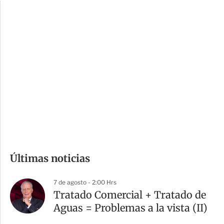
c
a
i
r
o
d
n
a
e
r
s
d
e
c
o
m
Últimas noticias
p
a
7 de agosto - 2:00 Hrs
r
Tratado Comercial + Tratado de
t
Aguas = Problemas a la vista (II)
i