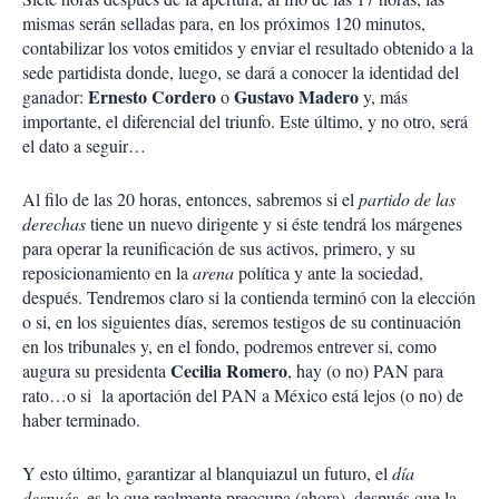
mismas serán selladas para, en los próximos 120 minutos,
contabilizar los votos emitidos y enviar el resultado obtenido a la
sede partidista donde, luego, se dará a conocer la identidad del
Ernesto Cordero
Gustavo Madero
ganador:
o
y, más
importante, el diferencial del triunfo. Este último, y no otro, será
el dato a seguir…
Al filo de las 20 horas, entonces, sabremos si el
partido de las
derechas
tiene un nuevo dirigente y si éste tendrá los márgenes
para operar la reunificación de sus activos, primero, y su
reposicionamiento en la
arena
política y ante la sociedad,
después. Tendremos claro si la contienda terminó con la elección
o si, en los siguientes días, seremos testigos de su continuación
en los tribunales y, en el fondo, podremos entrever si, como
Cecilia Romero
augura su presidenta
, hay (o no) PAN para
rato…o si la aportación del PAN a México está lejos (o no) de
haber terminado.
Y esto último, garantizar al blanquiazul un futuro, el
día
después
, es lo que realmente preocupa (ahora), después que la