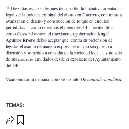
* Diez días escasos después de suscribir la iniciativa orientada a
legalizar la práctica criminal del aborto en Guerrero, con miras a
avanzar en el diseño y construcción de lo que en círculos
perredistas —como referimos el miércoles 14— se identifica
Ángel
como
Circuit
Arcoiris
, el (inexistente) gobernador
Aguirre Rivero
debió aceptar que, contra su pretensión de
legislar el asunto de manera express, el mismo sea puesto a
discusión y sometido a consulta de la sociedad local… y no sólo
de sus
asesores
envidados desde el expalacio del Ayuntamiento
del DF.
Veámonos aquí mañana, con otro asunto
De naturaleza política
.
TEMAS:
O
G
p
u