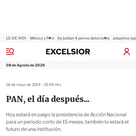
LO DE HOY:
México y Perú
Se jubilan 4 perros detectores
Jalapeños baj
E
x
M
I
c
e
n
n
e
i
08 de Agosto de 2026
ú
l
c
s
i
i
a
18 de mayo de 2014 - 01:05 Hrs
o
r
r
S
PAN, el día después...
e
s
i
Hoy estará en juego la presidencia de Acción Nacional
ó
para un periodo corto de 15 meses, también lo estará el
n
futuro de una institución.