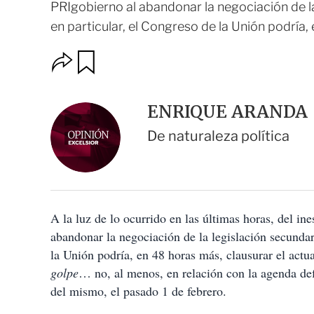
PRIgobierno al abandonar la negociación de la
en particular, el Congreso de la Unión podría, 
O
G
u
p
a
c
r
i
d
ENRIQUE ARANDA
o
a
n
r
De naturaleza política
e
s
d
e
c
o
A la luz de lo ocurrido en las últimas horas, del i
m
p
abandonar la negociación de la legislación secundari
a
la Unión podría, en 48 horas más, clausurar el actu
r
t
golpe
… no, al menos, en relación con la agenda def
i
del mismo, el pasado 1 de febrero.
r