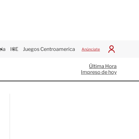
cia
ICE
Juegos Centroamericanos
Anúnciate
I
n
i
Última Hora
c
Impreso de hoy
i
a
r
S
e
s
i
ó
n