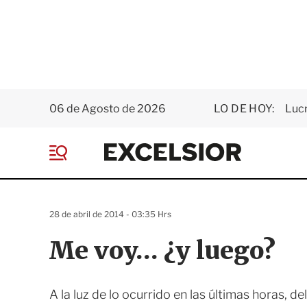
06 de Agosto de 2026
LO DE HOY:
Luc
E
x
M
c
e
e
n
l
ú
s
28 de abril de 2014 - 03:35 Hrs
i
o
Me voy… ¿y luego?
r
A la luz de lo ocurrido en las últimas horas, 