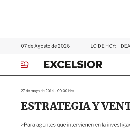
07 de Agosto de 2026
LO DE HOY:
DEA
E
x
M
c
e
e
n
l
ú
s
27 de mayo de 2014 - 00:00 Hrs
i
o
ESTRATEGIA Y VEN
r
>Para agentes que intervienen en la investigac