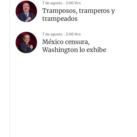
7 de agosto - 2:00 Hrs
Tramposos, tramperos y
trampeados
G
7 de agosto - 2:00 Hrs
México censura,
Washington lo exhibe