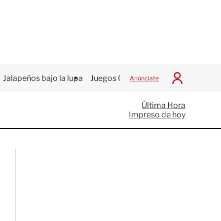
Jalapeños bajo la lupa
Juegos Centroamericanos
Anúnciate
I
n
i
Última Hora
c
Impreso de hoy
i
a
r
S
e
s
i
ó
n