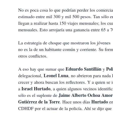
No es poca cosa lo que podrían perder los comercial
estimado entre mil 300 y mil 500 pesos. Tan sólo e
llegan a realizar hasta 150 viajes mensuales; los cua
mensuales. Esto arrojaría una ganancia entre 65 a 
La estrategia de choque que mostraron los jóvenes 
no es la de un habitante común y corriente. Su for
otros conflictos.
Eduardo Santillán
Pol
A eso hay que sumar que
y
Leonel
Luna
delegacional,
, no abrieron para nada 
crecer y ahora buscan los reflectores. Y a quien se
Israel
Hurtado
a
, a quien algunos vecinos identifi
Jaime
Alberto
Ochoa
Amor
sólo es el suplente de
Gutiérrez de la Torre
Hurtado
. Hace unos días
en
CDHDF por el actuar de la policía. Ahí se dijo que 