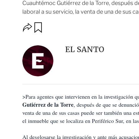
Cuauhtémoc Gutiérrez de la Torre, después de
laboral a su servicio, la venta de una de sus c
O
G
u
p
a
c
r
i
d
EL SANTO
o
a
n
r
e
s
d
e
c
o
>Para agentes que intervienen en la investigación qu
m
p
Gutiérrez de la Torre
, después de que se denunció 
a
venta de una de sus casas puede ser también una estr
r
t
el inmueble que se localiza en Periférico Sur, en 
i
r
Al desglosarse la investigación y ante más acusaci