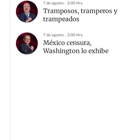
7 de agosto - 2:00 Hrs
Tramposos, tramperos y
trampeados
G
7 de agosto - 2:00 Hrs
México censura,
Washington lo exhibe