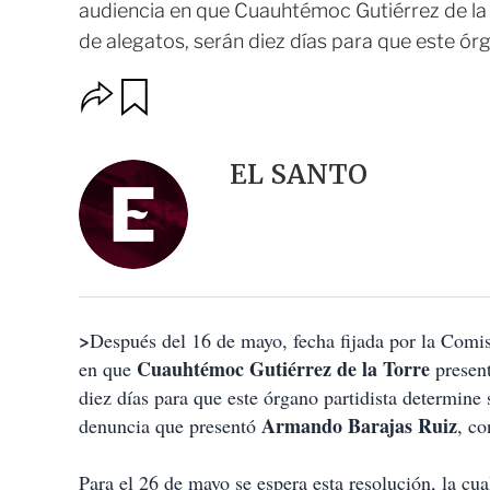
audiencia en que Cuauhtémoc Gutiérrez de la
de alegatos, serán diez días para que este órg
O
G
u
p
a
c
r
i
d
EL SANTO
o
a
n
r
e
s
d
e
c
o
>
Después del 16 de mayo, fecha fijada por la Comi
m
p
Cuauhtémoc Gutiérrez de la Torre
en que
presen
a
diez días para que este órgano partidista determine 
r
t
Armando Barajas Ruiz
denuncia que presentó
, co
i
r
Para el 26 de mayo se espera esta resolución, la cua