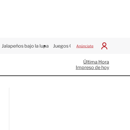
Jalapeños bajo la lupa
Juegos Centroamericanos
Anúnciate
I
n
i
Última Hora
c
Impreso de hoy
i
a
r
S
e
s
i
ó
n