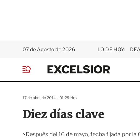
07 de Agosto de 2026
LO DE HOY:
DEA
E
x
M
c
e
e
n
l
ú
s
17 de abril de 2014 - 01:29 Hrs
i
o
Diez días clave
r
>Después del 16 de mayo, fecha fijada por la 