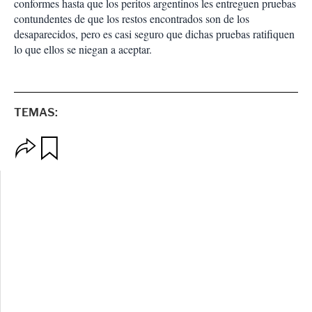
conformes hasta que los peritos argentinos les entreguen pruebas
contundentes de que los restos encontrados son de los
desaparecidos, pero es casi seguro que dichas pruebas ratifiquen
lo que ellos se niegan a aceptar.
TEMAS:
O
G
p
u
c
a
i
r
o
d
n
a
e
r
s
d