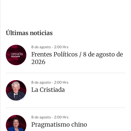
e
c
o
m
Últimas noticias
p
a
8 de agosto - 2:00 Hrs
r
Frentes Políticos / 8 de agosto de
t
2026
i
r
8 de agosto - 2:00 Hrs
La Cristiada
8 de agosto - 2:00 Hrs
Pragmatismo chino