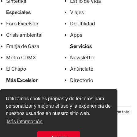
Sintetika
Estilo de Vida
Especiales
Viajes
Foro Excélsior
De Utilidad
Crisis ambiental
Apps
Franja de Gaza
Servicios
Metro CDMX
Newsletter
El Chapo
Anúnciate
Más Excelsior
Directorio
Mujeres
Suscripciones
Utilizamos cookies propias y de terceros para
personalizar y mejorar el uso y la experiencia de
© 2026 Todos los derechos reservados. Prohibida la reproducción total
nuestros usuarios en nuestro sitio web.
o parcial, incluyendo cualquier medio electrónico*
Más información