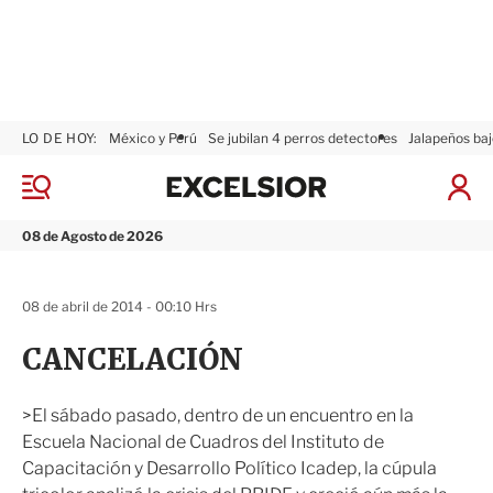
LO DE HOY:
México y Perú
Se jubilan 4 perros detectores
Jalapeños baj
E
x
M
I
c
e
n
n
e
i
08 de Agosto de 2026
ú
l
c
s
i
i
a
08 de abril de 2014 - 00:10 Hrs
o
r
r
S
CANCELACIÓN
e
s
i
>El sábado pasado, dentro de un encuentro en la
ó
Escuela Nacional de Cuadros del Instituto de
n
Capacitación y Desarrollo Político Icadep, la cúpula