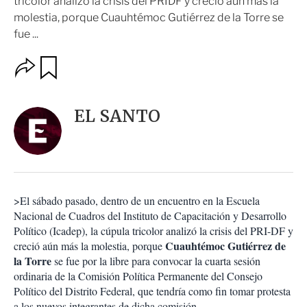
tricolor analizó la crisis del PRIDF y creció aún más la
molestia, porque Cuauhtémoc Gutiérrez de la Torre se
fue ...
O
G
u
p
a
c
r
i
d
EL SANTO
o
a
n
r
e
s
d
e
c
>El sábado pasado, dentro de un encuentro en la Escuela
o
Nacional de Cuadros del Instituto de Capacitación y Desarrollo
m
Político (Icadep), la cúpula tricolor analizó la crisis del PRI-DF y
p
a
Cuauhtémoc Gutiérrez de
creció aún más la molestia, porque
r
la Torre
se fue por la libre para convocar la cuarta sesión
t
ordinaria de la Comisión Política Permanente del Consejo
i
Político del Distrito Federal, que tendría como fin tomar protesta
r
a los nuevos integrantes de dicha comisión.