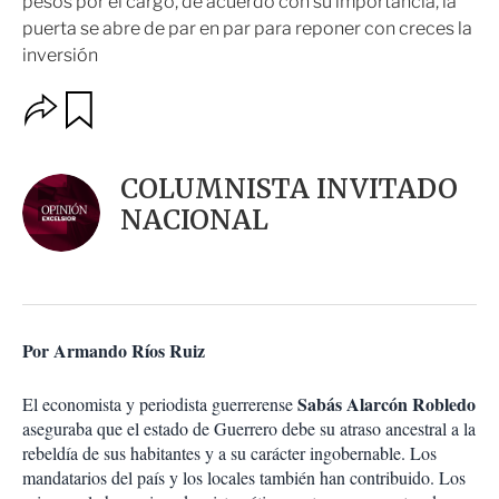
pesos por el cargo, de acuerdo con su importancia, la
puerta se abre de par en par para reponer con creces la
inversión
O
G
u
p
a
c
r
i
d
COLUMNISTA INVITADO
o
a
n
NACIONAL
r
e
s
d
e
c
o
Por Armando Ríos Ruiz
m
p
a
Sabás Alarcón Robledo
El economista y periodista guerrerense
r
aseguraba que el estado de Guerrero debe su atraso ancestral a la
t
rebeldía de sus habitantes y a su carácter ingobernable. Los
i
mandatarios del país y los locales también han contribuido. Los
r