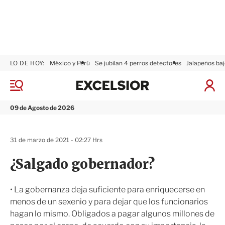
LO DE HOY:
México y Perú
Se jubilan 4 perros detectores
Jalapeños baj
E
x
M
I
c
e
n
n
e
i
09 de Agosto de 2026
ú
l
c
s
i
i
a
31 de marzo de 2021 - 02:27 Hrs
o
r
r
S
¿Salgado gobernador?
e
s
i
• La gobernanza deja suficiente para enriquecerse en
ó
menos de un sexenio y para dejar que los funcionarios
n
hagan lo mismo. Obligados a pagar algunos millones de