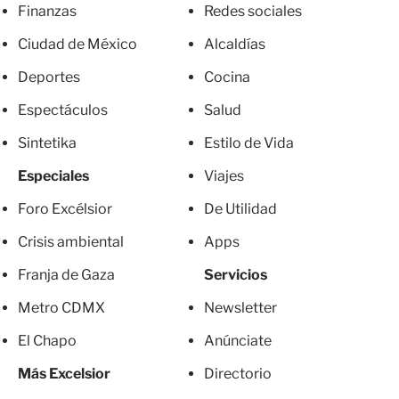
Finanzas
Redes sociales
Ciudad de México
Alcaldías
Deportes
Cocina
Espectáculos
Salud
Sintetika
Estilo de Vida
Especiales
Viajes
Foro Excélsior
De Utilidad
Crisis ambiental
Apps
Franja de Gaza
Servicios
Metro CDMX
Newsletter
El Chapo
Anúnciate
Más Excelsior
Directorio