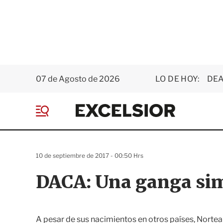
07 de Agosto de 2026
LO DE HOY:
DEA
E
x
M
c
e
e
n
l
ú
s
10 de septiembre de 2017 - 00:50 Hrs
i
o
DACA: Una ganga si
r
A pesar de sus nacimientos en otros países, Nortea