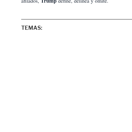
Trump
afilados,
define, delinea y omite.
TEMAS: