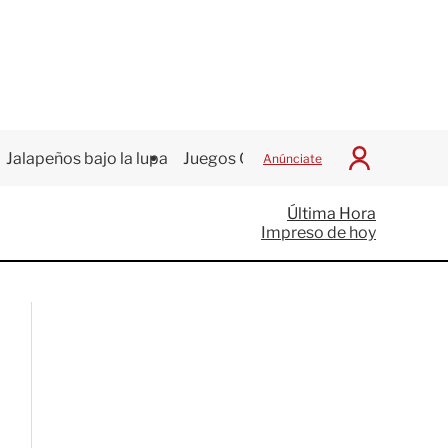
Jalapeños bajo la lupa
Juegos Centroamericanos
Anúnciate
I
n
i
Última Hora
c
Impreso de hoy
i
a
r
S
e
s
i
ó
n