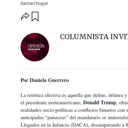
llaman hogar
O
G
u
p
a
c
r
i
d
COLUMNISTA INVI
o
a
n
r
e
s
d
e
c
o
Por Daniela Guerrero
m
p
a
La retórica efectiva es aquella que define, delinea 
r
t
Donald Trump
el presidente norteamericano,
, ofr
i
realidades socio-políticas a conflictos binarios con
r
anticipadas “panaceas” del mandatario se materiali
Llegados en la Infancia (DACA), desamparando a 8