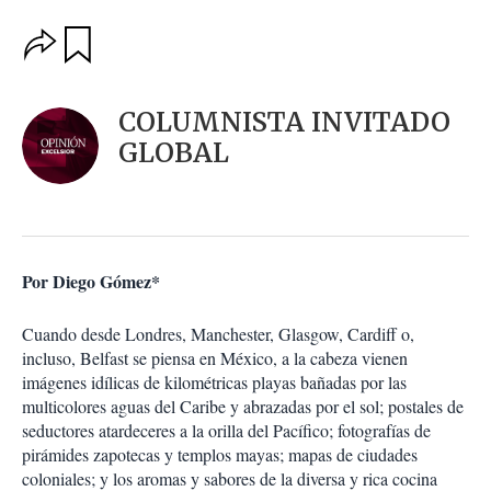
O
G
u
p
a
c
r
i
d
COLUMNISTA INVITADO
o
a
n
GLOBAL
r
e
s
d
e
c
o
Por Diego Gómez*
m
p
a
Cuando desde Londres, Manchester, Glasgow, Cardiff o,
r
incluso, Belfast se piensa en México, a la cabeza vienen
t
imágenes idílicas de kilométricas playas bañadas por las
i
multicolores aguas del Caribe y abrazadas por el sol; postales de
r
seductores atardeceres a la orilla del Pacífico; fotografías de
pirámides zapotecas y templos mayas; mapas de ciudades
coloniales; y los aromas y sabores de la diversa y rica cocina