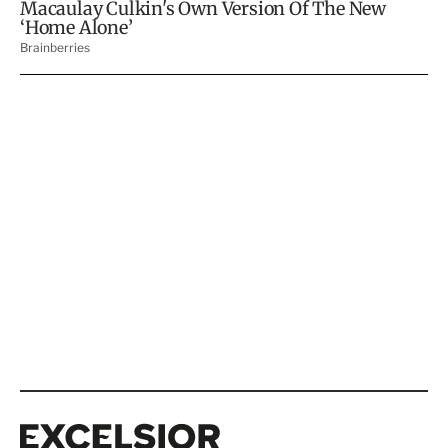
Excelsior
Excelsior