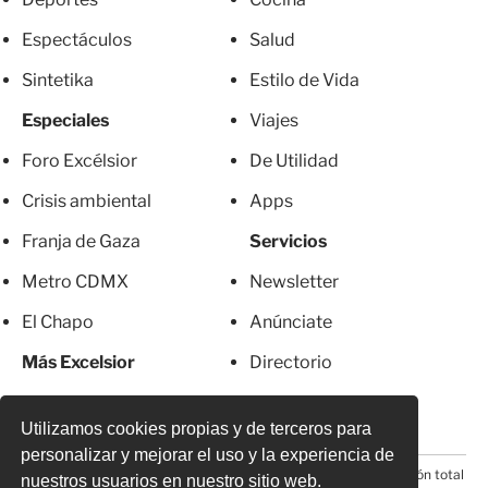
Espectáculos
Salud
Sintetika
Estilo de Vida
Especiales
Viajes
Foro Excélsior
De Utilidad
Crisis ambiental
Apps
Franja de Gaza
Servicios
Metro CDMX
Newsletter
El Chapo
Anúnciate
Más Excelsior
Directorio
Mujeres
Suscripciones
Utilizamos cookies propias y de terceros para
personalizar y mejorar el uso y la experiencia de
© 2026 Todos los derechos reservados. Prohibida la reproducción total
nuestros usuarios en nuestro sitio web.