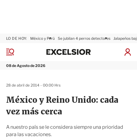
LO DE HOY:
México y Perú
Se jubilan 4 perros detectores
Jalapeños baj
E
x
M
I
c
e
n
n
e
i
08 de Agosto de 2026
ú
l
c
s
i
i
a
28 de abril de 2014 - 00:00 Hrs
o
r
r
S
México y Reino Unido: cada
e
s
vez más cerca
i
ó
n
A nuestro país se le considera siempre una prioridad
para las vacaciones.