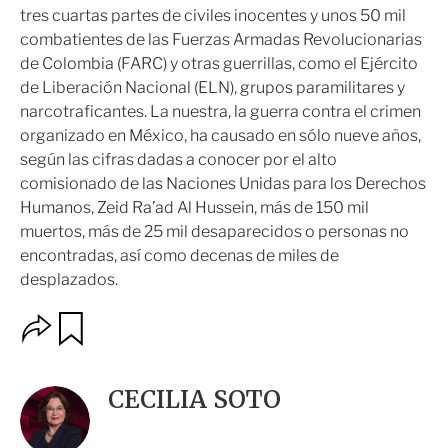
tres cuartas partes de civiles inocentes y unos 50 mil
combatientes de las Fuerzas Armadas Revolucionarias
de Colombia (FARC) y otras guerrillas, como el Ejército
de Liberación Nacional (ELN), grupos paramilitares y
narcotraficantes. La nuestra, la guerra contra el crimen
organizado en México, ha causado en sólo nueve años,
según las cifras dadas a conocer por el alto
comisionado de las Naciones Unidas para los Derechos
Humanos, Zeid Ra’ad Al Hussein, más de 150 mil
muertos, más de 25 mil desaparecidos o personas no
encontradas, así como decenas de miles de
desplazados.
O
G
u
p
a
c
r
i
d
CECILIA SOTO
o
a
n
r
e