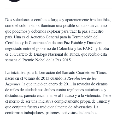
s
d
e
c
Dos soluciones a conflictos largos y aparentemente irreductibles,
o
como el colombiano, iluminan una posible salida o un camino
m
que podemos y debemos explorar para traer la paz a nuestro
p
a
país. Una es el Acuerdo General para la Terminación del
r
Conflicto y la Construcción de una Paz Estable y Duradera,
t
negociado entre el gobierno de Colombia y las FARC, y la otra
i
es el Cuarteto de Diálogo Nacional de Túnez, que recibió esta
r
semana el Premio Nobel de la Paz 2015.
La iniciativa para la formación del llamado Cuarteto en Túnez
nació en el verano de 2013 cuando la
Revolución de los
Jazmines
, la que inició en enero de 2011 la revuelta de cientos
de miles de ciudadanos árabes contra regímenes autoritarios y
dictaduras, parecía encaminarse al fracaso y a la violencia. Tiene
el mérito de ser una iniciativa completamente propia de Túnez y
que conjunta fuerzas tradicionalmente de adversarios. La
conforman trabajadores, patrones, activistas de derechos