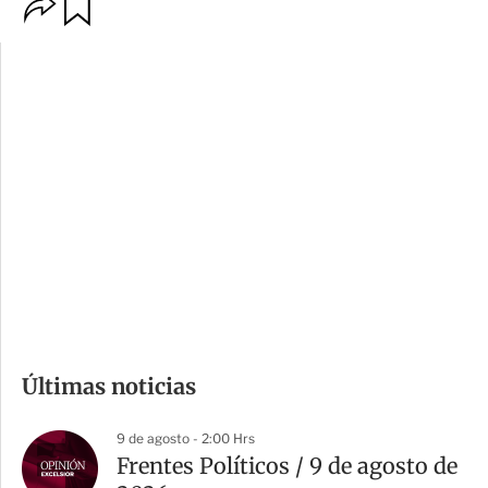
O
G
p
u
c
a
i
r
o
d
n
a
e
r
s
d
e
c
o
m
Últimas noticias
p
a
9 de agosto - 2:00 Hrs
r
Frentes Políticos / 9 de agosto de