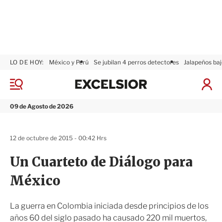
LO DE HOY:
México y Perú
Se jubilan 4 perros detectores
Jalapeños baj
E
x
M
I
c
e
n
n
e
i
09 de Agosto de 2026
ú
l
c
s
i
i
a
12 de octubre de 2015 - 00:42 Hrs
o
r
r
S
Un Cuarteto de Diálogo para
e
s
México
i
ó
n
La guerra en Colombia iniciada desde principios de los
años 60 del siglo pasado ha causado 220 mil muertos,