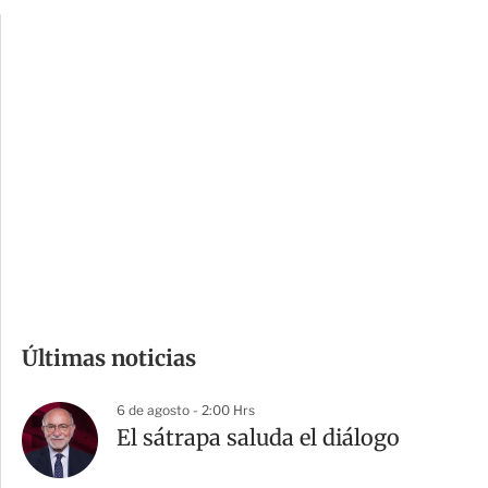
p
u
c
a
i
r
o
d
n
a
e
r
s
d
e
c
o
m
Últimas noticias
p
a
6 de agosto - 2:00 Hrs
r
El sátrapa saluda el diálogo
t