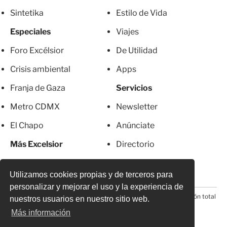
Sintetika
Estilo de Vida
Especiales
Viajes
Foro Excélsior
De Utilidad
Crisis ambiental
Apps
Franja de Gaza
Servicios
Metro CDMX
Newsletter
El Chapo
Anúnciate
Más Excelsior
Directorio
Mujeres
Suscripciones
Utilizamos cookies propias y de terceros para
personalizar y mejorar el uso y la experiencia de
© 2026 Todos los derechos reservados. Prohibida la reproducción total
nuestros usuarios en nuestro sitio web.
o parcial, incluyendo cualquier medio electrónico*
Más información