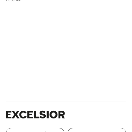
Excelsior
Excelsior