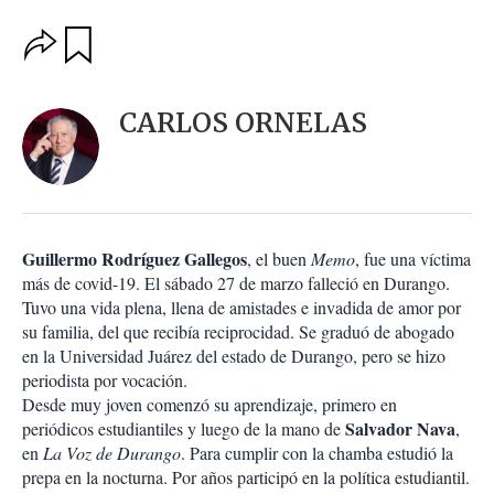
O
G
u
p
a
c
r
i
d
CARLOS ORNELAS
o
a
n
r
e
s
d
e
c
Guillermo Rodríguez Gallegos
, el buen
Memo
, fue una víctima
o
más de covid-19. El sábado 27 de marzo falleció en Durango.
m
Tuvo una vida plena, llena de amistades e invadida de amor por
p
a
su familia, del que recibía reciprocidad. Se graduó de abogado
r
en la Universidad Juárez del estado de Durango, pero se hizo
t
periodista por vocación.
i
Desde muy joven comenzó su aprendizaje, primero en
r
Salvador Nava
periódicos estudiantiles y luego de la mano de
,
en
La
Voz de Durango
. Para cumplir con la chamba estudió la
prepa en la nocturna. Por años participó en la política estudiantil.