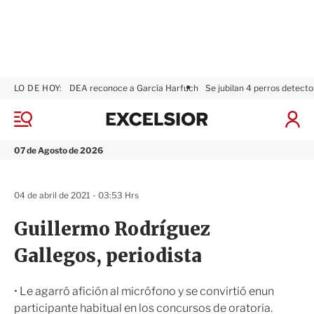
LO DE HOY:
DEA reconoce a García Harfuch
Se jubilan 4 perros detecto
E
x
M
I
c
e
n
n
e
i
07 de Agosto de 2026
ú
l
c
s
i
i
a
04 de abril de 2021 - 03:53 Hrs
o
r
r
S
Guillermo Rodríguez
e
s
Gallegos, periodista
i
ó
n
• Le agarró afición al micrófono y se convirtió enun
participante habitual en los concursos de oratoria.