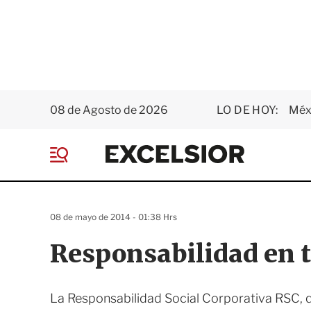
08 de Agosto de 2026
LO DE HOY:
Méxi
E
x
M
c
e
e
n
l
ú
s
08 de mayo de 2014 - 01:38 Hrs
i
o
Responsabilidad en t
r
La Responsabilidad Social Corporativa RSC, q