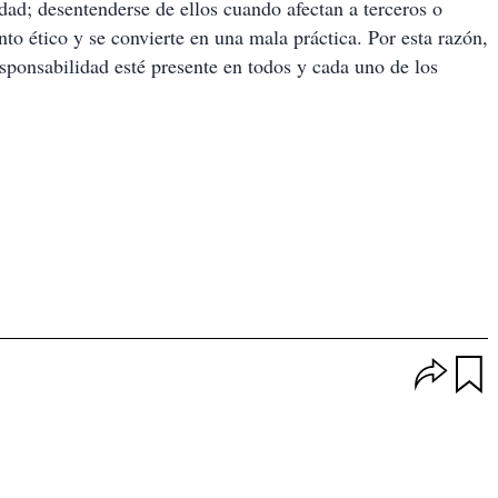
idad; desentenderse de ellos cuando afectan a terceros o
to ético y se convierte en una mala práctica. Por esta razón,
esponsabilidad esté presente en todos y cada uno de los
O
p
u
c
a
i
r
o
d