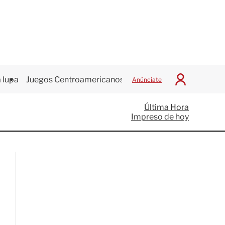
 lupa
Juegos Centroamericanos
Anúnciate
I
n
i
Última Hora
c
Impreso de hoy
i
a
r
S
e
s
i
ó
n