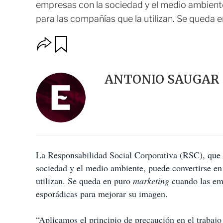
empresas con la sociedad y el medio ambiente
para las compañías que la utilizan. Se queda 
O
G
u
p
a
c
r
i
d
ANTONIO SAUGAR
o
a
n
r
e
s
d
e
c
o
La Responsabilidad Social Corporativa (RSC), que 
m
p
sociedad y el medio ambiente, puede convertirse en 
a
utilizan. Se queda en puro
marketing
cuando las em
r
t
esporádicas para mejorar su imagen.
i
r
“Aplicamos el principio de precaución en el traba