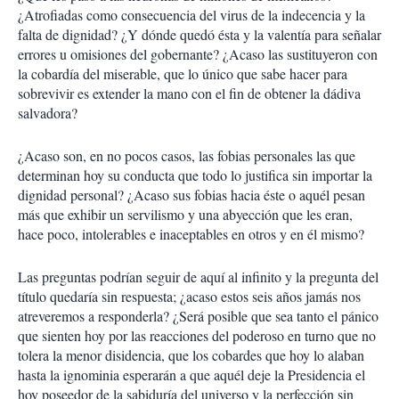
¿Atrofiadas como consecuencia del virus de la indecencia y la
falta de dignidad? ¿Y dónde quedó ésta y la valentía para señalar
errores u omisiones del gobernante? ¿Acaso las sustituyeron con
la cobardía del miserable, que lo único que sabe hacer para
sobrevivir es extender la mano con el fin de obtener la dádiva
salvadora?
¿Acaso son, en no pocos casos, las fobias personales las que
determinan hoy su conducta que todo lo justifica sin importar la
dignidad personal? ¿Acaso sus fobias hacia éste o aquél pesan
más que exhibir un servilismo y una abyección que les eran,
hace poco, intolerables e inaceptables en otros y en él mismo?
Las preguntas podrían seguir de aquí al infinito y la pregunta del
título quedaría sin respuesta; ¿acaso estos seis años jamás nos
atreveremos a responderla? ¿Será posible que sea tanto el pánico
que sienten hoy por las reacciones del poderoso en turno que no
tolera la menor disidencia, que los cobardes que hoy lo alaban
hasta la ignominia esperarán a que aquél deje la Presidencia el
hoy poseedor de la sabiduría del universo y la perfección sin