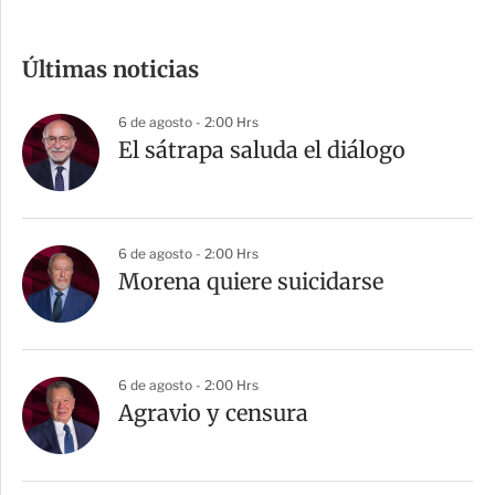
o
m
Últimas noticias
p
a
6 de agosto - 2:00 Hrs
r
El sátrapa saluda el diálogo
t
i
r
6 de agosto - 2:00 Hrs
Morena quiere suicidarse
6 de agosto - 2:00 Hrs
Agravio y censura