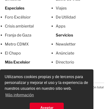
Especiales
Viajes
Foro Excélsior
De Utilidad
Crisis ambiental
Apps
Franja de Gaza
Servicios
Metro CDMX
Newsletter
El Chapo
Anúnciate
Más Excelsior
Directorio
Mujeres
Suscripciones
Utilizamos cookies propias y de terceros para
personalizar y mejorar el uso y la experiencia de
© 2026 Todos los derechos reservados. Prohibida la reproducción total
nuestros usuarios en nuestro sitio web.
o parcial, incluyendo cualquier medio electrónico*
Más información
Aceptar