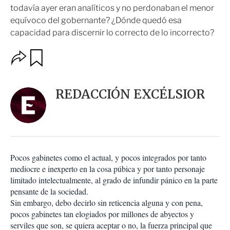
todavía ayer eran analíticos y no perdonaban el menor
equívoco del gobernante? ¿Dónde quedó esa
capacidad para discernir lo correcto de lo incorrecto?
O
G
u
p
a
c
r
i
d
REDACCIÓN EXCÉLSIOR
o
a
n
r
e
s
d
e
c
Pocos gabinetes como el actual, y pocos integrados por tanto
o
mediocre e inexperto en la cosa púbica y por tanto personaje
m
limitado intelectualmente, al grado de infundir pánico en la parte
p
a
pensante de la sociedad.
r
Sin embargo, debo decirlo sin reticencia alguna y con pena,
t
pocos gabinetes tan elogiados por millones de abyectos y
i
serviles que son, se quiera aceptar o no, la fuerza principal que
r