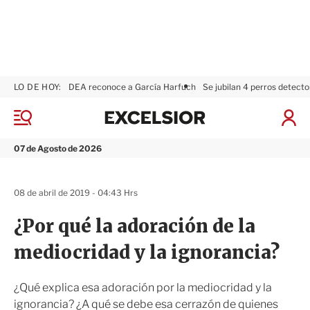
LO DE HOY:
DEA reconoce a García Harfuch
Se jubilan 4 perros detecto
E
x
M
I
c
e
n
n
e
i
07 de Agosto de 2026
ú
l
c
s
i
i
a
08 de abril de 2019 - 04:43 Hrs
o
r
r
S
¿Por qué la adoración de la
e
s
mediocridad y la ignorancia?
i
ó
n
¿Qué explica esa adoración por la mediocridad y la
ignorancia? ¿A qué se debe esa cerrazón de quienes