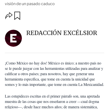
visión de un pasado caduco
O
G
u
p
a
c
r
i
d
REDACCIÓN EXCÉLSIOR
o
a
n
r
e
s
d
e
c
¡Como México no hay dos! México es único; a nuestro país no
o
se le puede juzgar con las herramientas utilizadas para analizar y
m
calificar a otros países; para nosotros, hay que generar una
p
a
herramienta específica, que tome en cuenta la unicidad que
r
somos y lo más importante, que tome en cuenta La Mexicanidad.
t
i
Las estupideces escritas en el primer párrafo son, una apretada
r
muestra de las cosas que nos enseñaron a creer —cual dogma
religioso—, desde hace muchos años; de manera sistemática,