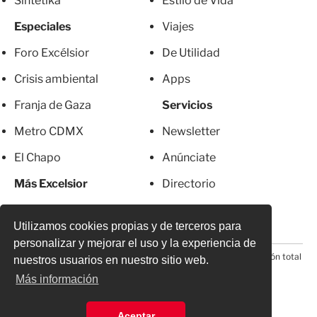
Sintetika
Estilo de Vida
Especiales
Viajes
Foro Excélsior
De Utilidad
Crisis ambiental
Apps
Franja de Gaza
Servicios
Metro CDMX
Newsletter
El Chapo
Anúnciate
Más Excelsior
Directorio
Mujeres
Suscripciones
Utilizamos cookies propias y de terceros para
personalizar y mejorar el uso y la experiencia de
© 2026 Todos los derechos reservados. Prohibida la reproducción total
nuestros usuarios en nuestro sitio web.
o parcial, incluyendo cualquier medio electrónico*
Más información
Aceptar