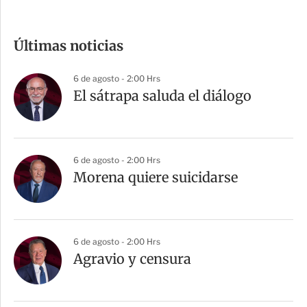
o
m
Últimas noticias
p
a
6 de agosto - 2:00 Hrs
r
El sátrapa saluda el diálogo
t
i
r
6 de agosto - 2:00 Hrs
Morena quiere suicidarse
6 de agosto - 2:00 Hrs
Agravio y censura