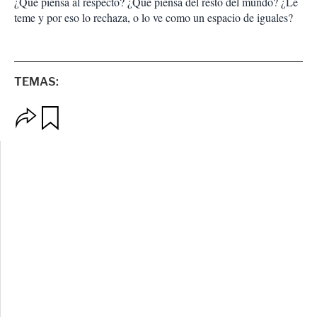
¿Qué piensa al respecto? ¿Qué piensa del resto del mundo? ¿Le
teme y por eso lo rechaza, o lo ve como un espacio de iguales?
TEMAS:
O
G
p
u
c
a
i
r
o
d
n
a
e
r
s
d
e
c