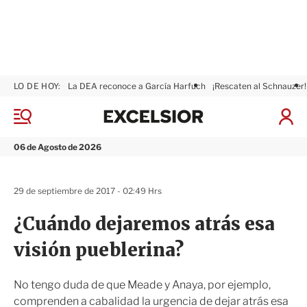
LO DE HOY:
La DEA reconoce a García Harfuch
¡Rescaten al Schnauzer!
E
x
M
I
c
e
n
n
e
i
06 de Agosto de 2026
ú
l
c
s
i
i
a
29 de septiembre de 2017 - 02:49 Hrs
o
r
r
S
¿Cuándo dejaremos atrás esa
e
s
visión pueblerina?
i
ó
n
No tengo duda de que Meade y Anaya, por ejemplo,
comprenden a cabalidad la urgencia de dejar atrás esa