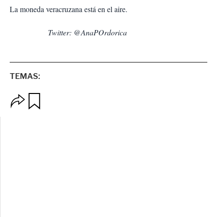
La moneda veracruzana está en el aire.
Twitter: @AnaPOrdorica
TEMAS:
O
G
p
u
c
a
i
r
o
d
n
a
e
r
s
d