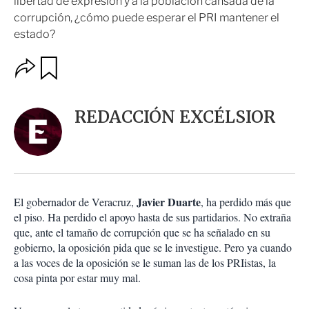
libertad de expresión y a la población cansada de la
corrupción, ¿cómo puede esperar el PRI mantener el
estado?
O
G
u
p
a
c
r
i
d
REDACCIÓN EXCÉLSIOR
o
a
n
r
e
s
d
e
c
Javier Duarte
El gobernador de Veracruz,
, ha perdido más que
o
el piso. Ha perdido el apoyo hasta de sus partidarios. No extraña
m
que, ante el tamaño de corrupción que se ha señalado en su
p
a
gobierno, la oposición pida que se le investigue. Pero ya cuando
r
a las voces de la oposición se le suman las de los PRIistas, la
t
cosa pinta por estar muy mal.
i
r