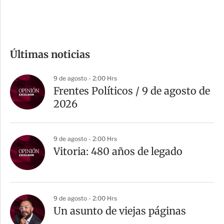
e
c
o
m
Últimas noticias
p
a
9 de agosto - 2:00 Hrs
r
Frentes Políticos / 9 de agosto de
t
2026
i
r
9 de agosto - 2:00 Hrs
Vitoria: 480 años de legado
9 de agosto - 2:00 Hrs
Un asunto de viejas páginas