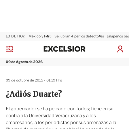
LO DE HOY:
México y Perú
Se jubilan 4 perros detectores
Jalapeños baj
E
x
M
I
c
e
n
n
e
i
09 de Agosto de 2026
ú
l
c
s
i
i
a
09 de octubre de 2015 - 01:19 Hrs
o
r
r
S
¿Adiós Duarte?
e
s
i
El gobernador se ha peleado con todos; tiene en su
ó
contra a la Universidad Veracruzana y a los
n
empresarios; a los periodistas por sus amenazas a la