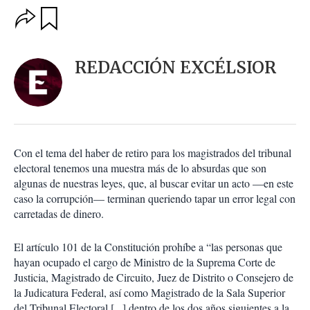
O
G
u
p
a
c
r
i
d
REDACCIÓN EXCÉLSIOR
o
a
n
r
e
s
d
e
c
Con el tema del haber de retiro para los magistrados del tribunal
o
electoral tenemos una muestra más de lo absurdas que son
m
algunas de nuestras leyes, que, al buscar evitar un acto —en este
p
a
caso la corrupción— terminan queriendo tapar un error legal con
r
carretadas de dinero.
t
i
El artículo 101 de la Constitución prohíbe a “las personas que
r
hayan ocupado el cargo de Ministro de la Suprema Corte de
Justicia, Magistrado de Circuito, Juez de Distrito o Consejero de
la Judicatura Federal, así como Magistrado de la Sala Superior
del Tribunal Electoral [...] dentro de los dos años siguientes a la