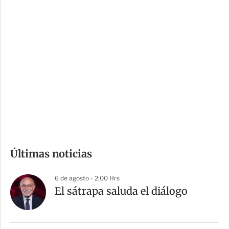
c
a
i
r
o
d
n
a
e
r
s
d
e
c
o
m
Últimas noticias
p
a
6 de agosto - 2:00 Hrs
r
El sátrapa saluda el diálogo
t
i