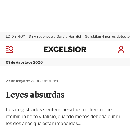
LO DE HOY:
DEA reconoce a García Harfuch
Se jubilan 4 perros detecto
E
x
M
I
c
e
n
n
e
i
07 de Agosto de 2026
ú
l
c
s
i
i
a
23 de mayo de 2014 - 01:01 Hrs
o
r
r
S
Leyes absurdas
e
s
i
Los magistrados sienten que si bien no tienen que
ó
recibir un bono vitalicio, cuando menos debería cubrir
n
los dos años que están impedidos...