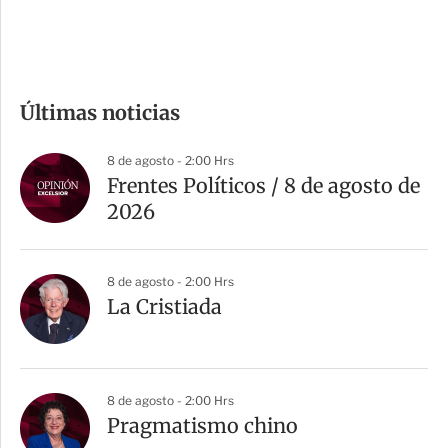
e
c
o
m
Últimas noticias
p
a
8 de agosto - 2:00 Hrs
r
Frentes Políticos / 8 de agosto de
t
2026
i
r
8 de agosto - 2:00 Hrs
La Cristiada
8 de agosto - 2:00 Hrs
Pragmatismo chino