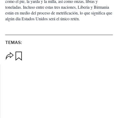
como el pie, la yarda y la milla, así como onzas, libras y
toneladas. Incluso entre estas tres naciones, Liberia y Birmania
están en medio del proceso de metrificación, lo que significa que
algún día Estados Unidos será el único retén.
TEMAS:
O
G
p
u
c
a
i
r
o
d
n
a
e
r
s
d