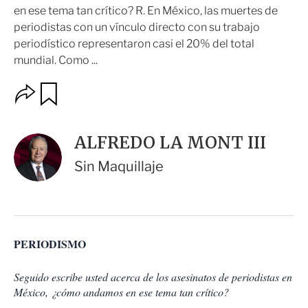
en ese tema tan crítico? R. En México, las muertes de
periodistas con un vínculo directo con su trabajo
periodístico representaron casi el 20% del total
mundial. Como ...
O
G
u
p
a
c
r
i
d
ALFREDO LA MONT III
o
a
n
r
Sin Maquillaje
e
s
d
e
c
o
PERIODISMO
m
p
a
Seguido escribe usted acerca de los asesinatos de periodistas en
r
México, ¿cómo andamos en ese tema tan crítico?
t