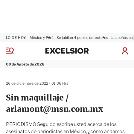
LO DE HOY:
México y Perú
Se jubilan 4 perros detectores
Jalapeños baj
E
x
M
I
c
e
n
n
e
i
09 de Agosto de 2026
ú
l
c
s
i
i
a
26 de diciembre de 2022 - 01:06 Hrs
o
r
r
S
Sin maquillaje /
e
s
arlamont@msn.com.mx
i
ó
n
PERIODISMO Seguido escribe usted acerca de los
asesinatos de periodistas en México, ¿cómo andamos