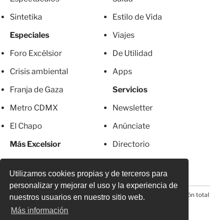
Sintetika
Estilo de Vida
Especiales
Viajes
Foro Excélsior
De Utilidad
Crisis ambiental
Apps
Franja de Gaza
Servicios
Metro CDMX
Newsletter
El Chapo
Anúnciate
Más Excelsior
Directorio
Mujeres
Suscripciones
Utilizamos cookies propias y de terceros para
personalizar y mejorar el uso y la experiencia de
© 2026 Todos los derechos reservados. Prohibida la reproducción total
nuestros usuarios en nuestro sitio web.
o parcial, incluyendo cualquier medio electrónico*
Más información