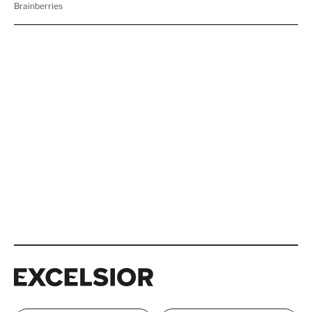
Excelsior
Excelsior