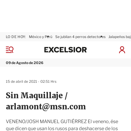
LO DE HOY:
México y Perú
Se jubilan 4 perros detectores
Jalapeños baj
E
x
M
I
c
e
n
n
e
i
09 de Agosto de 2026
ú
l
c
s
i
i
a
15 de abril de 2021 - 02:51 Hrs
o
r
r
S
Sin Maquillaje /
e
s
arlamont@msn.com
i
ó
n
VENENO/JOSH MANUEL GUTIÉRREZ El veneno, ése
que dicen que usan los rusos para deshacerse de los