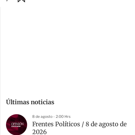
p
u
c
a
i
r
o
d
n
a
e
r
s
d
e
c
o
m
Últimas noticias
p
a
8 de agosto - 2:00 Hrs
r
Frentes Políticos / 8 de agosto de
t
2026