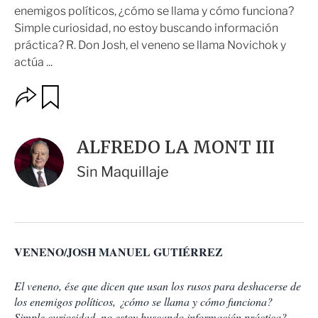
enemigos políticos, ¿cómo se llama y cómo funciona?
Simple curiosidad, no estoy buscando información
práctica? R. Don Josh, el veneno se llama Novichok y
actúa ...
O
G
u
p
a
c
r
i
d
ALFREDO LA MONT III
o
a
n
r
Sin Maquillaje
e
s
d
e
c
o
VENENO/JOSH MANUEL GUTIÉRREZ
m
p
a
El veneno, ése que dicen que usan los rusos para deshacerse de
r
los enemigos políticos, ¿cómo se llama y cómo funciona?
t
Simple curiosidad, no estoy buscando información práctica?