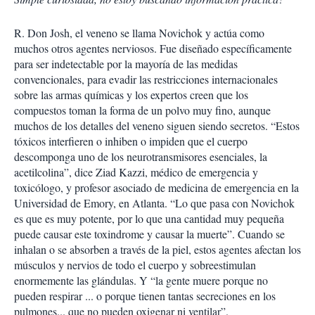
i
r
R. Don Josh, el veneno se llama Novichok y actúa como
muchos otros agentes nerviosos. Fue diseñado específicamente
para ser indetectable por la mayoría de las medidas
convencionales, para evadir las restricciones internacionales
sobre las armas químicas y los expertos creen que los
compuestos toman la forma de un polvo muy fino, aunque
muchos de los detalles del veneno siguen siendo secretos. “Estos
tóxicos interfieren o inhiben o impiden que el cuerpo
descomponga uno de los neurotransmisores esenciales, la
acetilcolina”, dice Ziad Kazzi, médico de emergencia y
toxicólogo, y profesor asociado de medicina de emergencia en la
Universidad de Emory, en Atlanta. “Lo que pasa con Novichok
es que es muy potente, por lo que una cantidad muy pequeña
puede causar este toxindrome y causar la muerte”. Cuando se
inhalan o se absorben a través de la piel, estos agentes afectan los
músculos y nervios de todo el cuerpo y sobreestimulan
enormemente las glándulas. Y “la gente muere porque no
pueden respirar ... o porque tienen tantas secreciones en los
pulmones... que no pueden oxigenar ni ventilar”.