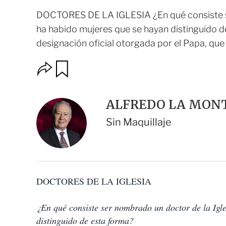
DOCTORES DE LA IGLESIA ¿En qué consiste ser
ha habido mujeres que se hayan distinguido de 
designación oficial otorgada por el Papa, que 
O
G
u
p
a
c
r
i
d
ALFREDO LA MONT 
o
a
n
r
Sin Maquillaje
e
s
d
e
c
o
DOCTORES DE LA IGLESIA
m
p
a
¿En qué consiste ser nombrado un doctor de la Igle
r
t
distinguido de esta forma?