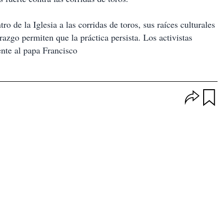
o de la Iglesia a las corridas de toros, sus raíces culturales
erazgo permiten que la práctica persista. Los activistas
nte al papa Francisco
O
p
u
c
a
i
r
o
d
n
a
e
r
s
d
e