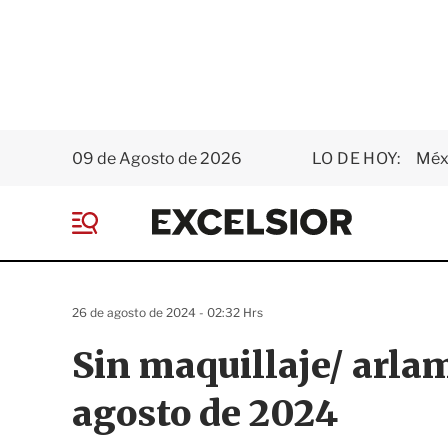
09 de Agosto de 2026
LO DE HOY:
Méxi
E
x
M
c
e
e
n
l
ú
s
26 de agosto de 2024 - 02:32 Hrs
i
o
Sin maquillaje/ arl
r
agosto de 2024