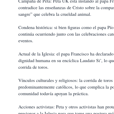
Campaña de Peta: Peta UK está instando al papa Fr
contradice las enseñanzas de Cristo sobre la compa
sangre” que celebra la crueldad animal.
Condena histórica: si bien figuras como el papa Pío
continúa ocurriendo junto con las celebraciones cat
eventos.
Actual de la Iglesia: el papa Francisco ha declarado
dignidad humana en su encíclica Laudato Si’, lo que 
corrida de toros.
Vínculos culturales y religiosos: la corrida de toro
predominantemente católicos, lo que complica la po
comunidad todavía apoyan la práctica.
Acciones activistas: Peta y otros activistas han pro
presionar a la Iglesia para que tome una postura más