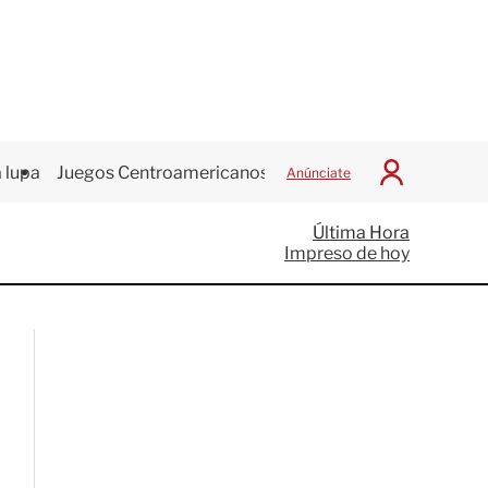
 lupa
Juegos Centroamericanos
Anúnciate
I
n
i
Última Hora
c
Impreso de hoy
i
a
r
S
e
s
i
ó
n