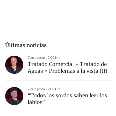
s
d
e
c
o
m
Últimas noticias
p
a
7 de agosto - 2:00 Hrs
r
Tratado Comercial + Tratado de
t
Aguas = Problemas a la vista (II)
i
r
7 de agosto - 2:00 Hrs
“Todos los sordos saben leer los
labios”