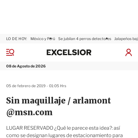
LO DE HOY:
México y Perú
Se jubilan 4 perros detectores
Jalapeños baj
E
x
M
I
c
e
n
n
e
i
08 de Agosto de 2026
ú
l
c
s
i
i
a
05 de febrero de 2019 - 01:05 Hrs
o
r
r
S
Sin maquillaje / arlamont
e
s
@msn.com
i
ó
n
LUGAR RESERVADO ¿Qué le parece esta idea?: así
como se designan lugares de estacionamiento para