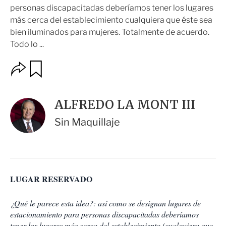
personas discapacitadas deberíamos tener los lugares
más cerca del establecimiento cualquiera que éste sea
bien iluminados para mujeres. Totalmente de acuerdo.
Todo lo ...
O
G
u
p
a
c
r
i
d
ALFREDO LA MONT III
o
a
n
r
Sin Maquillaje
e
s
d
e
c
o
LUGAR RESERVADO
m
p
a
¿Qué le parece esta idea?: así como se designan lugares de
r
estacionamiento para personas discapacitadas deberíamos
t
tener los lugares más cerca del establecimiento (cualquiera que