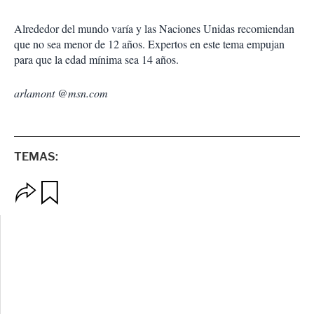
Alrededor del mundo varía y las Naciones Unidas recomiendan
que no sea menor de 12 años. Expertos en este tema empujan
para que la edad mínima sea 14 años.
arlamont @msn.com
TEMAS:
O
G
p
u
c
a
i
r
o
d
n
a
e
r