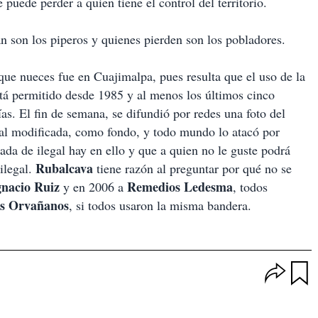
puede perder a quien tiene el control del territorio.
n son los piperos y quienes pierden son los pobladores.
e nueces fue en Cuajimalpa, pues resulta que el uso de la
tá permitido desde 1985 y al menos los últimos cinco
ías. El fin de semana, se difundió por redes una foto del
al modificada, como fondo, y todo mundo lo atacó por
da de ilegal hay en ello y que a quien no le guste podrá
Rubalcava
ilegal.
tiene razón al preguntar por qué no se
gnacio Ruiz
Remedios
Ledesma
y en 2006 a
, todos
s
Orvañanos
, si todos usaron la misma bandera.
O
p
u
c
a