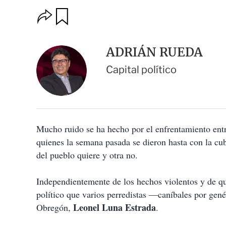
O
G
u
p
a
c
r
i
d
ADRIÁN RUEDA
o
a
n
r
Capital político
e
s
d
e
c
o
Mucho ruido se ha hecho por el enfrentamiento ent
m
p
quienes la semana pasada se dieron hasta con la cub
a
del pueblo quiere y otra no.
r
t
i
Independientemente de los hechos violentos y de que
r
político que varios perredistas —caníbales por gen
Leonel Luna Estrada
Obregón,
.