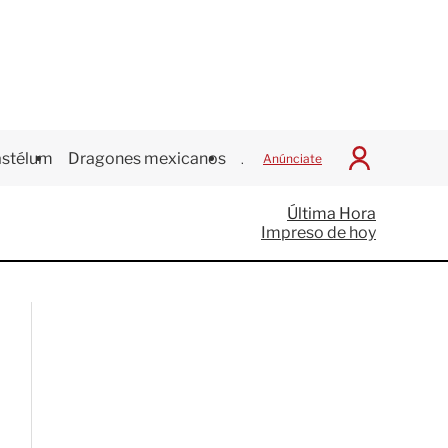
stélum
Dragones mexicanos
Juegos Centroamericanos
Anúnciate
I
n
i
Última Hora
c
Impreso de hoy
i
a
r
S
e
s
i
ó
n