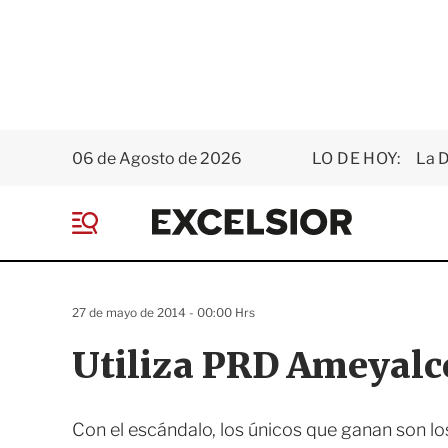
06 de Agosto de 2026
LO DE HOY:
La D
E
x
M
c
e
e
n
l
ú
s
27 de mayo de 2014 - 00:00 Hrs
i
o
Utiliza PRD Ameyalco
r
Con el escándalo, los únicos que ganan son los