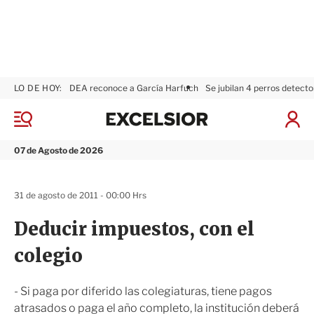
LO DE HOY:
DEA reconoce a García Harfuch
Se jubilan 4 perros detecto
E
x
M
I
c
e
n
n
e
i
07 de Agosto de 2026
ú
l
c
s
i
i
a
31 de agosto de 2011 - 00:00 Hrs
o
r
r
S
Deducir impuestos, con el
e
s
colegio
i
ó
n
- Si paga por diferido las colegiaturas, tiene pagos
atrasados o paga el año completo, la institución deberá