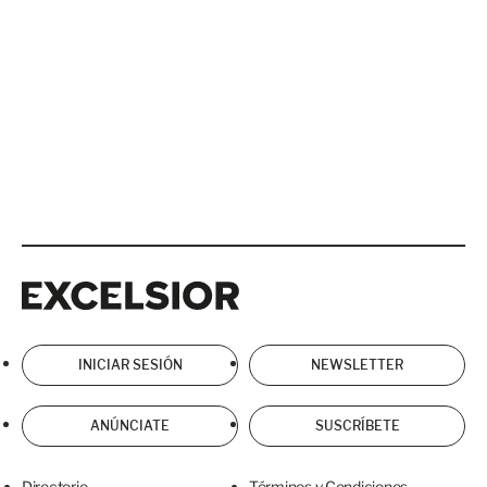
Excelsior
Excelsior
INICIAR SESIÓN
NEWSLETTER
ANÚNCIATE
SUSCRÍBETE
Directorio
Términos y Condiciones