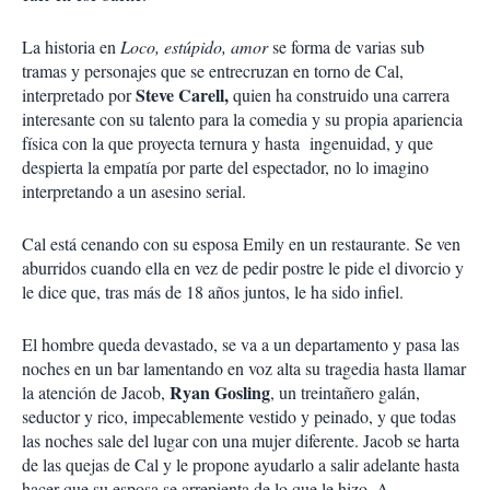
La historia en
Loco, estúpido, amor
se forma de varias sub
tramas y personajes que se entrecruzan en torno de Cal,
Steve Carell,
interpretado por
quien ha construido una carrera
interesante con su talento para la comedia y su propia apariencia
física con la que proyecta ternura y hasta ingenuidad, y que
despierta la empatía por parte del espectador, no lo imagino
interpretando a un asesino serial.
Cal está cenando con su esposa Emily en un restaurante. Se ven
aburridos cuando ella en vez de pedir postre le pide el divorcio y
le dice que, tras más de 18 años juntos, le ha sido infiel.
El hombre queda devastado, se va a un departamento y pasa las
noches en un bar lamentando en voz alta su tragedia hasta llamar
Ryan Gosling
la atención de Jacob,
, un treintañero galán,
seductor y rico, impecablemente vestido y peinado, y que todas
las noches sale del lugar con una mujer diferente. Jacob se harta
de las quejas de Cal y le propone ayudarlo a salir adelante hasta
hacer que su esposa se arrepienta de lo que le hizo. A