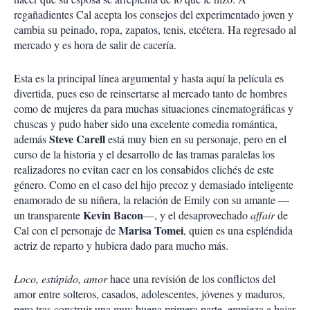
regañadientes Cal acepta los consejos del experimentado joven y
cambia su peinado, ropa, zapatos, tenis, etcétera. Ha regresado al
mercado y es hora de salir de cacería.
Esta es la principal línea argumental y hasta aquí la película es
divertida, pues eso de reinsertarse al mercado tanto de hombres
como de mujeres da para muchas situaciones cinematográficas y
chuscas y pudo haber sido una excelente comedia romántica,
Steve Carell
además
está muy bien en su personaje, pero en el
curso de la historia y el desarrollo de las tramas paralelas los
realizadores no evitan caer en los consabidos clichés de este
género. Como en el caso del hijo precoz y demasiado inteligente
enamorado de su niñera, la relación de Emily con su amante —
Kevin Bacon
un transparente
—, y el desaprovechado
affair
de
Marisa Tomei
Cal con el personaje de
, quien es una espléndida
actriz de reparto y hubiera dado para mucho más.
Loco, estúpido, amor
hace una revisión de los conflictos del
amor entre solteros, casados, adolescentes, jóvenes y maduros,
pero tras construir una muy buena primera parte, empieza a bajar