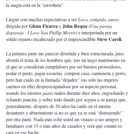
la magia está en la “envoltura”.
Llegué con muchas expectativas a ver
Loco, estúpido, amor
,
Glenn Ficarra
John Requa
dirigida por
y
(
Una pareja
dispareja
-
I Love You Phillip Morris
) e interpretada por un
Steve Carell.
sólido reparto encabezado por el imprescindible
La primera parte me pareció divertida y bien estructurada, pues
aborda el tema de los hombres que, tras un largo matrimonio en
el que se consideran cumplidores por ser buenos proveedores,
podar el pasto, pagar escuelas, comprar casa, camioneta y perro,
pero han caído en la llamada “dejadez” (no sólo las mujeres
caemos en ella) despreocupándose por su aspecto personal,
usando los mismos
pants
raídos durante diez años, engordando y
echando pancita, y sobre todo dando por segura a su pareja que,
generalmente, después de 20 años ha caído en el mismo
desinterés y aburrimiento si no es que ya se está “distrayendo”
por otra parte. Nada más eche usted un vistazo a sus amigos y
familiares con 15 o más años de casados y verá qué común es
caer en ese bache.