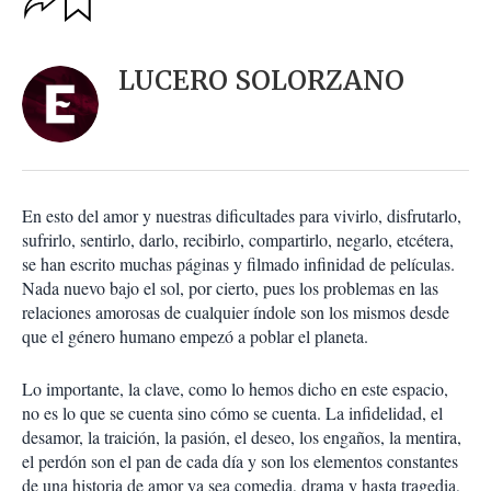
u
p
a
c
r
i
d
LUCERO SOLORZANO
o
a
n
r
e
s
d
e
c
En esto del amor y nuestras dificultades para vivirlo, disfrutarlo,
o
sufrirlo, sentirlo, darlo, recibirlo, compartirlo, negarlo, etcétera,
m
se han escrito muchas páginas y filmado infinidad de películas.
p
a
Nada nuevo bajo el sol, por cierto, pues los problemas en las
r
relaciones amorosas de cualquier índole son los mismos desde
t
que el género humano empezó a poblar el planeta.
i
r
Lo importante, la clave, como lo hemos dicho en este espacio,
no es lo que se cuenta sino cómo se cuenta. La infidelidad, el
desamor, la traición, la pasión, el deseo, los engaños, la mentira,
el perdón son el pan de cada día y son los elementos constantes
de una historia de amor ya sea comedia, drama y hasta tragedia,