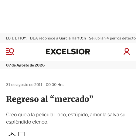
LO DE HOY:
DEA reconoce a García Harfuch
Se jubilan 4 perros detecto
E
x
M
I
c
e
n
n
e
i
07 de Agosto de 2026
ú
l
c
s
i
i
a
31 de agosto de 2011 - 00:00 Hrs
o
r
r
S
Regreso al “mercado”
e
s
i
Creo que a la película Loco, estúpido, amor la salva su
ó
espléndido elenco.
n
O
G