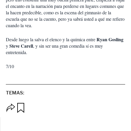
el encanto en la narración para perderse en lugares comunes que
la hacen predecible, como es la escena del gimnasio de la
escuela que no se la cuento, pero ya sabrá usted a qué me refiero
cuando la vea.
Ryan Gosling
Desde luego la salva el elenco y la química entre
Steve Carell
y
, y sin ser una gran comedia sí es muy
entretenida.
7/10
TEMAS:
O
G
p
u
c
a