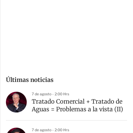
i
r
o
d
n
a
e
r
s
d
e
c
o
m
Últimas noticias
p
a
7 de agosto - 2:00 Hrs
r
Tratado Comercial + Tratado de
t
Aguas = Problemas a la vista (II)
i
r
7 de agosto - 2:00 Hrs