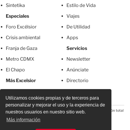
Sintetika
Estilo de Vida
Especiales
Viajes
Foro Excélsior
De Utilidad
Crisis ambiental
Apps
Franja de Gaza
Servicios
Metro CDMX
Newsletter
El Chapo
Anúnciate
Más Excelsior
Directorio
Mujeres
Suscripciones
Utilizamos cookies propias y de terceros para
personalizar y mejorar el uso y la experiencia de
© 2026 Todos los derechos reservados. Prohibida la reproducción total
nuestros usuarios en nuestro sitio web.
o parcial, incluyendo cualquier medio electrónico*
Más información