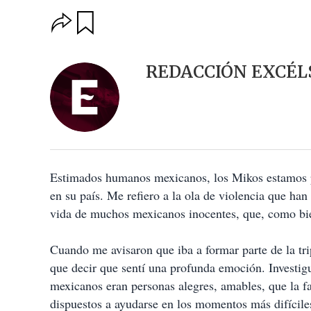
O
G
u
p
a
c
r
i
d
REDACCIÓN EXCÉL
o
a
n
r
e
s
d
e
c
o
Estimados humanos mexicanos, los Mikos estamos p
m
p
en su país. Me refiero a la ola de violencia que ha
a
vida de muchos mexicanos inocentes, que, como bien
r
t
i
Cuando me avisaron que iba a formar parte de la tr
r
que decir que sentí una profunda emoción. Investig
mexicanos eran personas alegres, amables, que la fa
dispuestos a ayudarse en los momentos más difícile