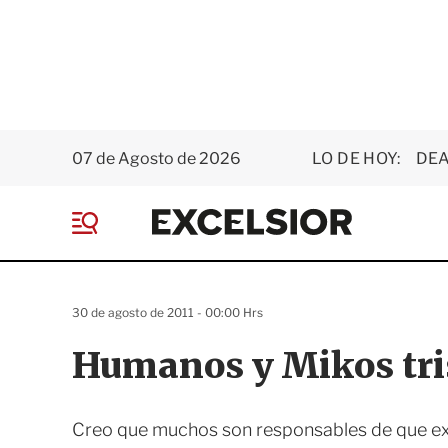
07 de Agosto de 2026
LO DE HOY:
DEA
E
x
M
c
e
e
n
l
ú
s
30 de agosto de 2011 - 00:00 Hrs
i
o
Humanos y Mikos tri
r
Creo que muchos son responsables de que exis