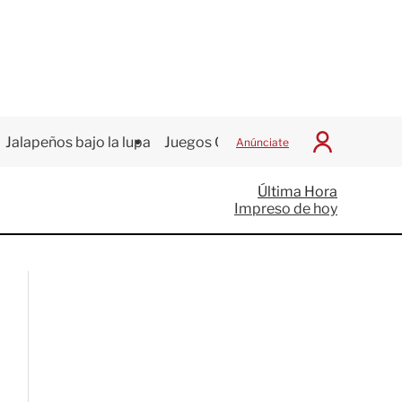
Jalapeños bajo la lupa
Juegos Centroamericanos
Anúnciate
I
n
i
Última Hora
c
Impreso de hoy
i
a
r
S
e
s
i
ó
n