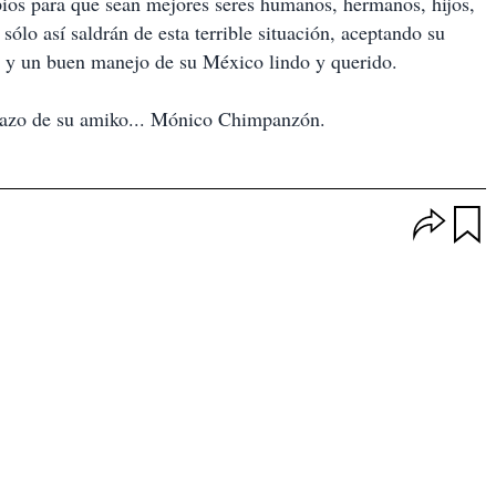
ipios para que sean mejores seres humanos, hermanos, hijos,
ólo así saldrán de esta terrible situación, aceptando su
ia y un buen manejo de su México lindo y querido.
brazo de su amiko... Mónico Chimpanzón.
O
p
u
c
a
i
r
o
d
n
a
e
r
s
d