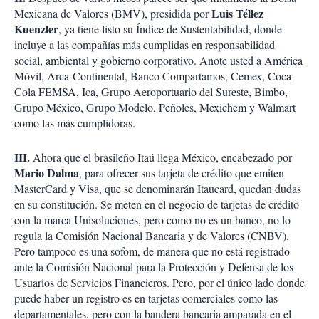
Luis Téllez
Mexicana de Valores (BMV), presidida por
Kuenzler
, ya tiene listo su Índice de Sustentabilidad, donde
incluye a las compañías más cumplidas en responsabilidad
social, ambiental y gobierno corporativo. Anote usted a América
Móvil, Arca-Continental, Banco Compartamos, Cemex, Coca-
Cola FEMSA, Ica, Grupo Aeroportuario del Sureste, Bimbo,
Grupo México, Grupo Modelo, Peñoles, Mexichem y Walmart
como las más cumplidoras.
III.
Ahora que el brasileño Itaú llega México, encabezado por
Mario Dalma
, para ofrecer sus tarjeta de crédito que emiten
MasterCard y Visa, que se denominarán Itaucard, quedan dudas
en su constitución. Se meten en el negocio de tarjetas de crédito
con la marca Unisoluciones, pero como no es un banco, no lo
regula la Comisión Nacional Bancaria y de Valores (CNBV).
Pero tampoco es una sofom, de manera que no está registrado
ante la Comisión Nacional para la Protección y Defensa de los
Usuarios de Servicios Financieros. Pero, por el único lado donde
puede haber un registro es en tarjetas comerciales como las
departamentales, pero con la bandera bancaria amparada en el