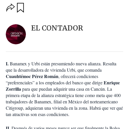
O
G
u
p
a
c
r
i
d
EL CONTADOR
o
a
n
r
e
s
d
e
c
I.
Banamex y Urbi están presumiendo nueva alianza. Resulta
o
que la desarrolladora de vivienda Urbi, que comanda
m
Cuauhtémoc Pérez Román
, ofrecerá condiciones
p
a
Enrique
“preferenciales” a los empleados del banco que dirige
r
Zorrilla
para que puedan adquirir una casa en Cancún. La
t
primera etapa de la alianza estratégica tiene como meta que 400
i
trabajadores de Banamex, filial en México del norteamericano
r
Citigroup, adquieran una vivienda en la zona. Habrá que ver qué
tan atractivas son esas condiciones.
II.
Después de varios meses parece ser que finalmente la Bolsa