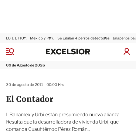
LO DE HOY:
México y Perú
Se jubilan 4 perros detectores
Jalapeños baj
E
x
M
I
c
e
n
n
e
i
09 de Agosto de 2026
ú
l
c
s
i
i
a
30 de agosto de 2011 - 00:00 Hrs
o
r
r
S
El Contador
e
s
i
I. Banamex y Urbi están presumiendo nueva alianza.
ó
Resulta que la desarrolladora de vivienda Urbi, que
n
comanda Cuauhtémoc Pérez Román...