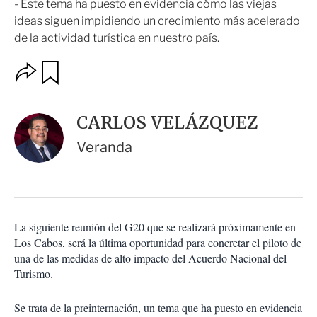
- Este tema ha puesto en evidencia cómo las viejas
ideas siguen impidiendo un crecimiento más acelerado
de la actividad turística en nuestro país.
O
G
u
p
a
c
r
i
d
CARLOS VELÁZQUEZ
o
a
n
r
Veranda
e
s
d
e
c
o
La siguiente reunión del G20 que se realizará próximamente en
m
Los Cabos, será la última oportunidad para concretar el piloto de
p
a
una de las medidas de alto impacto del Acuerdo Nacional del
r
Turismo.
t
i
Se trata de la preinternación, un tema que ha puesto en evidencia
r