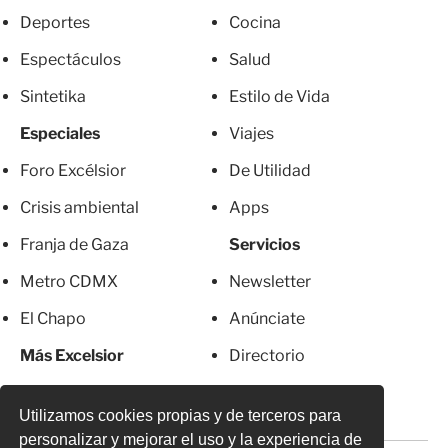
Deportes
Cocina
Espectáculos
Salud
Sintetika
Estilo de Vida
Especiales
Viajes
Foro Excélsior
De Utilidad
Crisis ambiental
Apps
Franja de Gaza
Servicios
Metro CDMX
Newsletter
El Chapo
Anúnciate
Más Excelsior
Directorio
Mujeres
Suscripciones
Utilizamos cookies propias y de terceros para
personalizar y mejorar el uso y la experiencia de