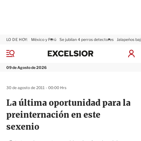
LO DE HOY:
México y Perú
Se jubilan 4 perros detectores
Jalapeños baj
E
x
M
I
c
e
n
n
e
i
09 de Agosto de 2026
ú
l
c
s
i
i
a
30 de agosto de 2011 - 00:00 Hrs
o
r
r
S
La última oportunidad para la
e
s
preinternación en este
i
ó
sexenio
n