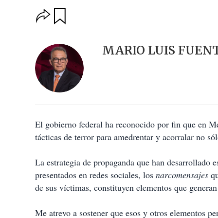
O
G
u
p
a
c
r
i
d
MARIO LUIS FUEN
o
a
n
r
e
s
d
e
c
o
El gobierno federal ha reconocido por fin que en M
m
p
tácticas de terror para amedrentar y acorralar no sól
a
r
t
La estrategia de propaganda que han desarrollado es
i
presentados en redes sociales, los
narcomensajes
qu
r
de sus víctimas, constituyen elementos que genera
Me atrevo a sostener que esos y otros elementos pe