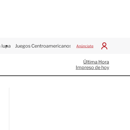
 lupa
Juegos Centroamericanos
Anúnciate
I
n
i
Última Hora
c
Impreso de hoy
i
a
r
S
e
s
i
ó
n