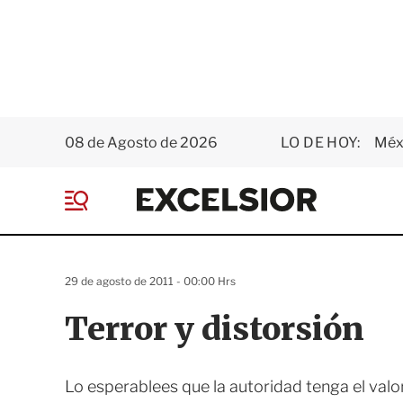
08 de Agosto de 2026
LO DE HOY:
Méxi
E
x
M
c
e
e
n
l
ú
s
29 de agosto de 2011 - 00:00 Hrs
i
o
Terror y distorsión
r
Lo esperablees que la autoridad tenga el valo