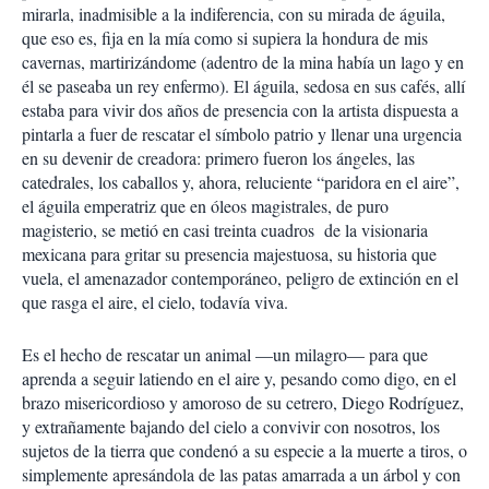
mirarla, inadmisible a la indiferencia, con su mirada de águila,
que eso es, fija en la mía como si supiera la hondura de mis
cavernas, martirizándome (adentro de la mina había un lago y en
él se paseaba un rey enfermo). El águila, sedosa en sus cafés, allí
estaba para vivir dos años de presencia con la artista dispuesta a
pintarla a fuer de rescatar el símbolo patrio y llenar una urgencia
en su devenir de creadora: primero fueron los ángeles, las
catedrales, los caballos y, ahora, reluciente “paridora en el aire”,
el águila emperatriz que en óleos magistrales, de puro
magisterio, se metió en casi treinta cuadros de la visionaria
mexicana para gritar su presencia majestuosa, su historia que
vuela, el amenazador contemporáneo, peligro de extinción en el
que rasga el aire, el cielo, todavía viva.
Es el hecho de rescatar un animal —un milagro— para que
aprenda a seguir latiendo en el aire y, pesando como digo, en el
brazo misericordioso y amoroso de su cetrero, Diego Rodríguez,
y extrañamente bajando del cielo a convivir con nosotros, los
sujetos de la tierra que condenó a su especie a la muerte a tiros, o
simplemente apresándola de las patas amarrada a un árbol y con