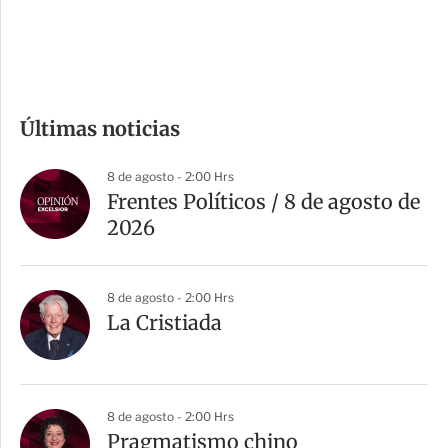
d
e
c
o
m
Últimas noticias
p
a
8 de agosto - 2:00 Hrs
r
Frentes Políticos / 8 de agosto de
t
2026
i
r
8 de agosto - 2:00 Hrs
La Cristiada
8 de agosto - 2:00 Hrs
Pragmatismo chino