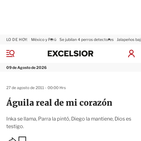
LO DE HOY:
México y Perú
Se jubilan 4 perros detectores
Jalapeños baj
E
x
M
I
c
e
n
n
e
i
09 de Agosto de 2026
ú
l
c
s
i
i
a
27 de agosto de 2011 - 00:00 Hrs
o
r
r
S
Águila real de mi corazón
e
s
i
Inka se llama, Parra la pintó, Diego la mantiene, Dios es
ó
testigo.
n
O
G