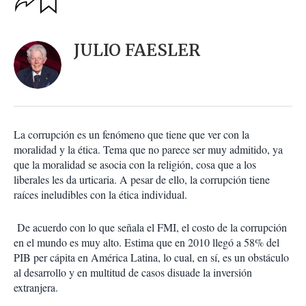
u
p
a
c
r
i
d
JULIO FAESLER
o
a
n
r
e
s
d
e
c
La corrupción es un fenómeno que tiene que ver con la
o
moralidad y la ética. Tema que no parece ser muy admitido, ya
m
que la moralidad se asocia con la religión, cosa que a los
p
a
liberales les da urticaria. A pesar de ello, la corrupción tiene
r
raíces ineludibles con la ética individual.
t
i
De acuerdo con lo que señala el FMI, el costo de la corrupción
r
en el mundo es muy alto. Estima que en 2010 llegó a 58% del
PIB per cápita en América Latina, lo cual, en sí, es un obstáculo
al desarrollo y en multitud de casos disuade la inversión
extranjera.