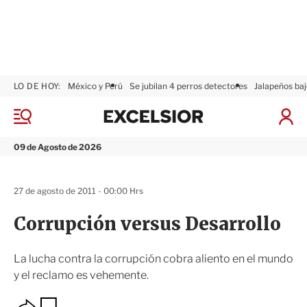
LO DE HOY:
México y Perú
Se jubilan 4 perros detectores
Jalapeños baj
E
x
M
I
c
e
n
n
e
i
09 de Agosto de 2026
ú
l
c
s
i
i
a
27 de agosto de 2011 - 00:00 Hrs
o
r
r
S
Corrupción versus Desarrollo
e
s
i
La lucha contra la corrupción cobra aliento en el mundo
ó
y el reclamo es vehemente.
n
O
G