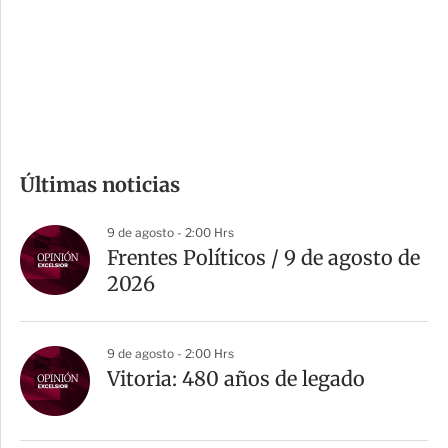
e
r
s
d
e
c
o
m
Últimas noticias
p
a
9 de agosto - 2:00 Hrs
r
Frentes Políticos / 9 de agosto de
t
2026
i
r
9 de agosto - 2:00 Hrs
Vitoria: 480 años de legado