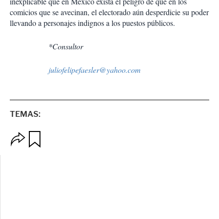
inexplicable que en México exista el peligro de que en los
comicios que se avecinan, el electorado aún desperdicie su poder
llevando a personajes indignos a los puestos públicos.
*Consultor
juliofelipefaesler@yahoo.com
TEMAS:
O
G
p
u
c
a
i
r
o
d
n
a