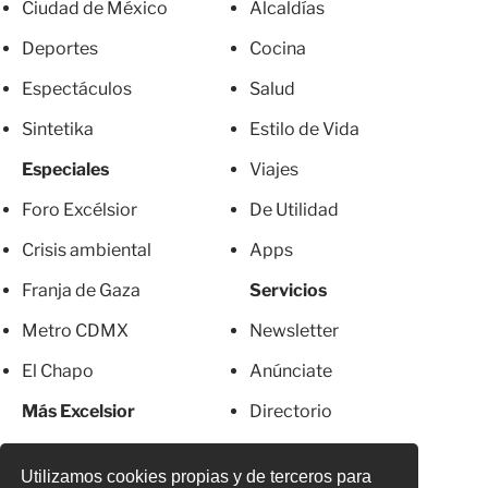
Ciudad de México
Alcaldías
Deportes
Cocina
Espectáculos
Salud
Sintetika
Estilo de Vida
Especiales
Viajes
Foro Excélsior
De Utilidad
Crisis ambiental
Apps
Franja de Gaza
Servicios
Metro CDMX
Newsletter
El Chapo
Anúnciate
Más Excelsior
Directorio
Mujeres
Suscripciones
Utilizamos cookies propias y de terceros para