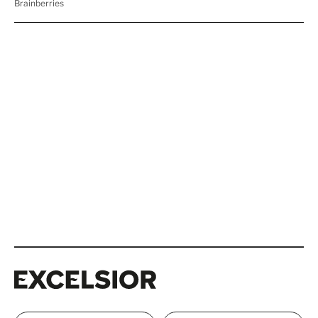
Excelsior
Excelsior