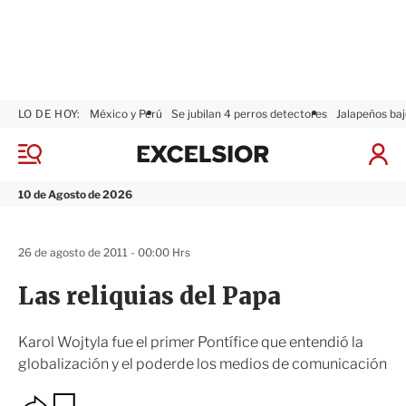
LO DE HOY:
México y Perú
Se jubilan 4 perros detectores
Jalapeños baj
E
x
M
I
c
e
n
n
e
i
10 de Agosto de 2026
ú
l
c
s
i
i
a
26 de agosto de 2011 - 00:00 Hrs
o
r
r
S
Las reliquias del Papa
e
s
i
Karol Wojtyla fue el primer Pontífice que entendió la
ó
globalización y el poderde los medios de comunicación
n
O
G