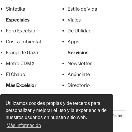
Sintetika
Estilo de Vida
Especiales
Viajes
Foro Excélsior
De Utilidad
Crisis ambiental
Apps
Franja de Gaza
Servicios
Metro CDMX
Newsletter
El Chapo
Anúnciate
Más Excelsior
Directorio
Mujeres
Suscripciones
Utilizamos cookies propias y de terceros para
personalizar y mejorar el uso y la experiencia de
© 2026 Todos los derechos reservados. Prohibida la reproducción total
nuestros usuarios en nuestro sitio web.
o parcial, incluyendo cualquier medio electrónico*
Más información