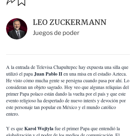
u
p
a
c
r
i
d
LEO ZUCKERMANN
o
a
n
r
Juegos de poder
e
s
d
e
c
o
A la entrada de Televisa Chapultepec hay expuesta una silla que
m
Juan Pablo II
utilizó el papa
p
en una misa en el estadio Azteca.
a
He visto cómo mucha gente se persigna cuando pasa por ahí. Lo
r
consideran un objeto sagrado. Hoy veo que algunas reliquias del
t
primer Papa polaco están dando la vuelta por el país y que este
i
evento religioso ha despertado de nuevo interés y devoción por
r
este personaje tan popular en México y el mundo católico
entero.
Karol Wojtyla
Y es que
fue el primer Papa que entendió la
globalización y el poder de los medios de comunicación. El