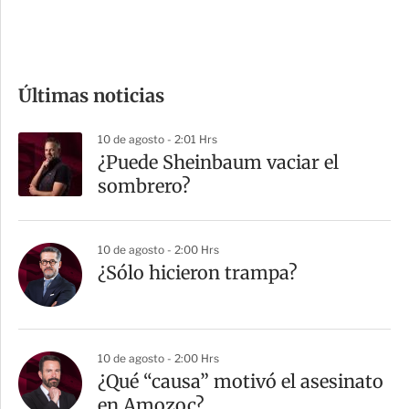
e
c
o
m
Últimas noticias
p
a
10 de agosto - 2:01 Hrs
r
¿Puede Sheinbaum vaciar el
t
sombrero?
i
r
10 de agosto - 2:00 Hrs
¿Sólo hicieron trampa?
10 de agosto - 2:00 Hrs
¿Qué “causa” motivó el asesinato
en Amozoc?