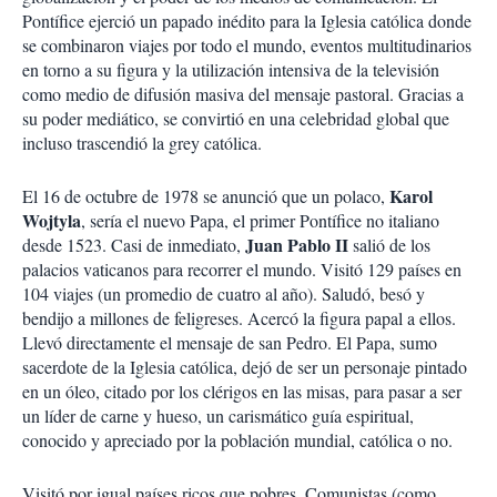
Pontífice ejerció un papado inédito para la Iglesia católica donde
se combinaron viajes por todo el mundo, eventos multitudinarios
en torno a su figura y la utilización intensiva de la televisión
como medio de difusión masiva del mensaje pastoral. Gracias a
su poder mediático, se convirtió en una celebridad global que
incluso trascendió la grey católica.
Karol
El 16 de octubre de 1978 se anunció que un polaco,
Wojtyla
, sería el nuevo Papa, el primer Pontífice no italiano
Juan Pablo II
desde 1523. Casi de inmediato,
salió de los
palacios vaticanos para recorrer el mundo. Visitó 129 países en
104 viajes (un promedio de cuatro al año). Saludó, besó y
bendijo a millones de feligreses. Acercó la figura papal a ellos.
Llevó directamente el mensaje de san Pedro. El Papa, sumo
sacerdote de la Iglesia católica, dejó de ser un personaje pintado
en un óleo, citado por los clérigos en las misas, para pasar a ser
un líder de carne y hueso, un carismático guía espiritual,
conocido y apreciado por la población mundial, católica o no.
Visitó por igual países ricos que pobres. Comunistas (como