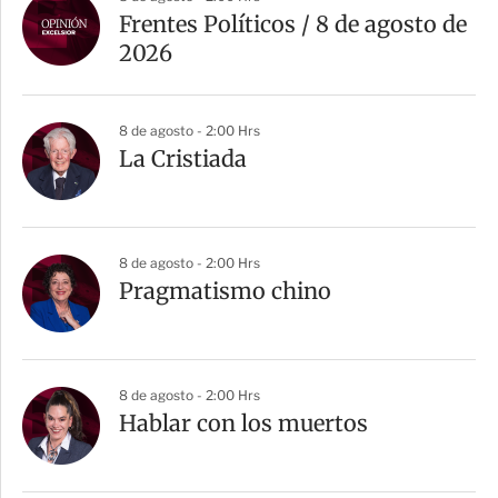
r
Frentes Políticos / 8 de agosto de
t
2026
i
r
8 de agosto - 2:00 Hrs
La Cristiada
8 de agosto - 2:00 Hrs
Pragmatismo chino
8 de agosto - 2:00 Hrs
Hablar con los muertos