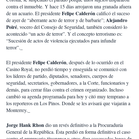
contra el inmueble. Y hace 15 días arrojaron una granada afuera
Felipe Calderón
de un acuario. El presidente
calificó el suceso
Alejandro
de ayer de “aberrante acto de terror y de barbarie”;
Poiré
, vocero del Consejo de Seguridad, también consideró lo
acontecido “un acto de terror”. Y el concepto terrorismo es:
“Sucesión de actos de violencia ejecutados para infundir
terror”._
Felipe Calderón
El presidente
, después de lo ocurrido en el
Casino Royal, no perdió tiempo y enseguida se comunicó con
los líderes de partido, diputados, senadores, cuerpos de
seguridad, secretarios, gobernadores, a la Corte, funcionarios y
demás, para cerrar filas contra el crimen organizado. Incluso
cambió su agenda programada para hoy y citó muy temprano a
los reporteros en Los Pinos. Donde se les avisará que viajarán a
Monterrey._
Jorge Hank Rhon
dio un revés definitivo a la Procuraduría
General de la República. Ésta perdió en forma definitiva el caso
contra el empresario tijuanense y otros diez coacusados luego de