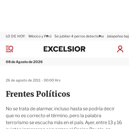
LO DE HOY:
México y Perú
Se jubilan 4 perros detectores
Jalapeños baj
E
x
M
I
c
e
n
n
e
i
08 de Agosto de 2026
ú
l
c
s
i
i
a
26 de agosto de 2011 - 00:00 Hrs
o
r
r
S
Frentes Políticos
e
s
i
No se trata de alarmar, incluso hasta se podría decir
ó
que no es correcto el término, pero la palabra
n
terrorismo se escucha más en el país. Ayer, entre 13 y 16