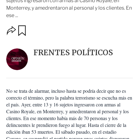
sujetos ingresaron con armas al Casino Royale, en
Monterrey, y amedrentaron al personal y los clientes. En
ese ...
O
G
u
p
a
c
r
i
d
FRENTES POLÍTICOS
o
a
n
r
e
s
d
e
c
No se trata de alarmar, incluso hasta se podría decir que no es
o
correcto el término, pero la palabra terrorismo se escucha más en
m
el país. Ayer, entre 13 y 16 sujetos ingresaron con armas al
p
a
Casino Royale, en Monterrey, y amedrentaron al personal y los
r
clientes. En ese momento había más de 70 personas y los
t
delincuentes le prendieron fuego al lugar. Hasta el cierre de la
i
edición iban 53 muertos. El sábado pasado, en el estadio
r
Corona, se suspendió el partido porque unos sujetos dispararon