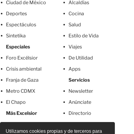
Ciudad de México
Alcaldías
Deportes
Cocina
Espectáculos
Salud
Sintetika
Estilo de Vida
Especiales
Viajes
Foro Excélsior
De Utilidad
Crisis ambiental
Apps
Franja de Gaza
Servicios
Metro CDMX
Newsletter
El Chapo
Anúnciate
Más Excelsior
Directorio
Mujeres
Suscripciones
Utilizamos cookies propias y de terceros para