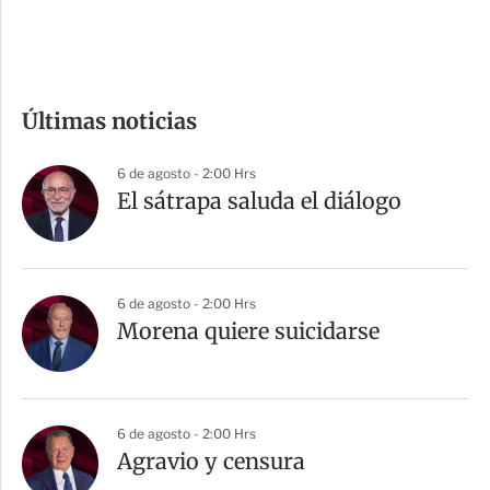
e
c
o
m
Últimas noticias
p
a
6 de agosto - 2:00 Hrs
r
El sátrapa saluda el diálogo
t
i
r
6 de agosto - 2:00 Hrs
Morena quiere suicidarse
6 de agosto - 2:00 Hrs
Agravio y censura