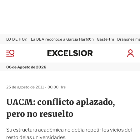
LO DE HOY:
La DEA reconoce a García Harfuch
Gastélum
Dragones m
E
x
M
I
c
e
n
n
e
i
06 de Agosto de 2026
ú
l
c
s
i
i
a
25 de agosto de 2011 - 00:00 Hrs
o
r
r
S
UACM: conflicto aplazado,
e
s
pero no resuelto
i
ó
n
Su estructura académica no debía repetir los vicios del
resto delas universidades.