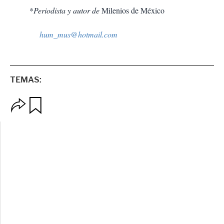
*
Periodista y autor de
Milenios de México
hum_mus@hotmail.com
TEMAS:
O
G
p
u
c
a
i
r
o
d
n
a
e
r
s
d