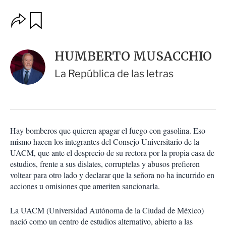
O
G
u
p
a
c
r
i
d
HUMBERTO MUSACCHIO
o
a
n
r
La República de las letras
e
s
d
e
c
o
Hay bomberos que quieren apagar el fuego con gasolina. Eso
m
mismo hacen los integrantes del Consejo Universitario de la
p
a
UACM, que ante el desprecio de su rectora por la propia casa de
r
estudios, frente a sus dislates, corruptelas y abusos prefieren
t
voltear para otro lado y declarar que la señora no ha incurrido en
i
acciones u omisiones que ameriten sancionarla.
r
La UACM (Universidad Autónoma de la Ciudad de México)
nació como un centro de estudios alternativo, abierto a las