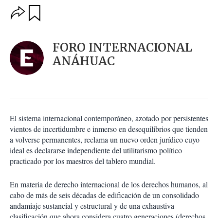
O
G
u
p
a
c
r
i
d
FORO INTERNACIONAL
o
a
n
ANÁHUAC
r
e
s
d
e
c
o
El sistema internacional contemporáneo, azotado por persistentes
m
vientos de incertidumbre e inmerso en desequilibrios que tienden
p
a
a volverse permanentes, reclama un nuevo orden jurídico cuyo
r
ideal es declararse independiente del utilitarismo político
t
practicado por los maestros del tablero mundial.
i
r
En materia de derecho internacional de los derechos humanos, al
cabo de más de seis décadas de edificación de un consolidado
andamiaje sustancial y estructural y de una exhaustiva
clasificación que ahora considera cuatro generaciones (derechos