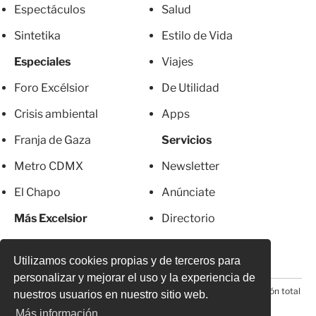
Espectáculos
Salud
Sintetika
Estilo de Vida
Especiales
Viajes
Foro Excélsior
De Utilidad
Crisis ambiental
Apps
Franja de Gaza
Servicios
Metro CDMX
Newsletter
El Chapo
Anúnciate
Más Excelsior
Directorio
Mujeres
Suscripciones
Utilizamos cookies propias y de terceros para
personalizar y mejorar el uso y la experiencia de
© 2026 Todos los derechos reservados. Prohibida la reproducción total
nuestros usuarios en nuestro sitio web.
o parcial, incluyendo cualquier medio electrónico*
Más información