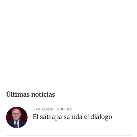
c
a
i
r
o
d
n
a
e
r
s
d
e
c
o
m
Últimas noticias
p
a
6 de agosto - 2:00 Hrs
r
El sátrapa saluda el diálogo
t
i