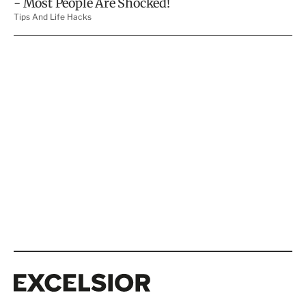
Excelsior
Excelsior