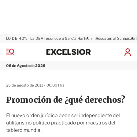
LO DE HOY:
La DEA reconoce a García Harfuch
¡Rescaten al Schnauzer!
E
x
M
I
c
e
n
n
e
i
06 de Agosto de 2026
ú
l
c
s
i
i
a
25 de agosto de 2011 - 00:00 Hrs
o
r
r
S
Promoción de ¿qué derechos?
e
s
i
El nuevo orden jurídico debe ser independiente del
ó
utilitarismo político practicado por maestros del
n
tablero mundial.