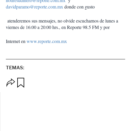
notiresudinero@reporte.com.mx
y
davidparamo@reporte.com.mx
donde con gusto
atenderemos sus mensajes, no olvide escucharnos de lunes a
viernes de 16:00 a 20:00 hrs., en Reporte 98.5 FM y por
Internet en
www.reporte.com.mx
TEMAS:
O
G
p
u
c
a
i
r
o
d
n
a
e
r