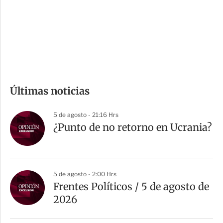
s
d
e
c
o
m
Últimas noticias
p
a
5 de agosto - 21:16 Hrs
r
¿Punto de no retorno en Ucrania?
t
i
r
5 de agosto - 2:00 Hrs
Frentes Políticos / 5 de agosto de
2026