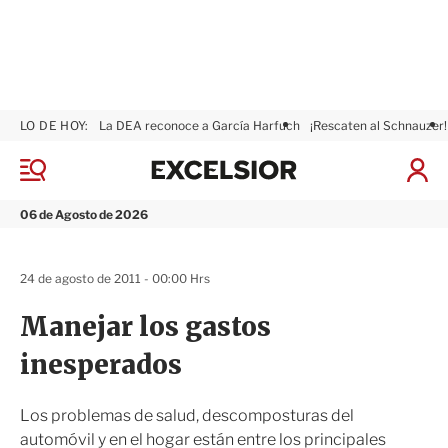
LO DE HOY:
La DEA reconoce a García Harfuch
¡Rescaten al Schnauzer!
E
x
M
I
c
e
n
n
e
i
06 de Agosto de 2026
ú
l
c
s
i
i
a
24 de agosto de 2011 - 00:00 Hrs
o
r
r
S
Manejar los gastos
e
s
inesperados
i
ó
n
Los problemas de salud, descomposturas del
automóvil y en el hogar están entre los principales