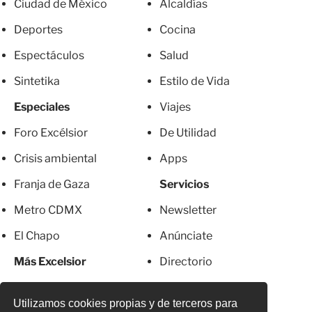
Ciudad de México
Alcaldías
Deportes
Cocina
Espectáculos
Salud
Sintetika
Estilo de Vida
Especiales
Viajes
Foro Excélsior
De Utilidad
Crisis ambiental
Apps
Franja de Gaza
Servicios
Metro CDMX
Newsletter
El Chapo
Anúnciate
Más Excelsior
Directorio
Mujeres
Suscripciones
Utilizamos cookies propias y de terceros para