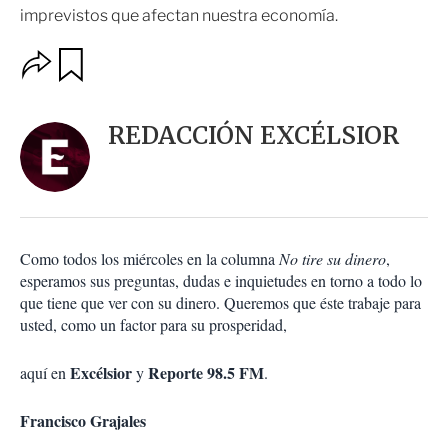
imprevistos que afectan nuestra economía.
O
G
u
p
a
c
r
i
d
REDACCIÓN EXCÉLSIOR
o
a
n
r
e
s
d
e
c
Como todos los miércoles en la columna
No tire su dinero
,
o
esperamos sus preguntas, dudas e inquietudes en torno a todo lo
m
que tiene que ver con su dinero. Queremos que éste trabaje para
p
a
usted, como un factor para su prosperidad,
r
t
Excélsior
Reporte 98.5 FM
aquí en
y
.
i
r
Francisco Grajales