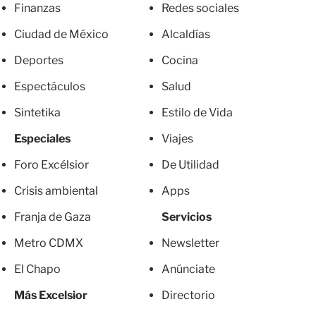
Finanzas
Redes sociales
Ciudad de México
Alcaldías
Deportes
Cocina
Espectáculos
Salud
Sintetika
Estilo de Vida
Especiales
Viajes
Foro Excélsior
De Utilidad
Crisis ambiental
Apps
Franja de Gaza
Servicios
Metro CDMX
Newsletter
El Chapo
Anúnciate
Más Excelsior
Directorio