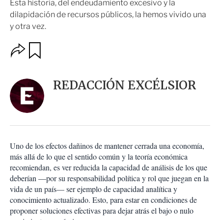
Esta historia, del endeudamiento excesivo y la
dilapidación de recursos públicos, la hemos vivido una
y otra vez.
O
G
u
p
a
c
r
i
d
REDACCIÓN EXCÉLSIOR
o
a
n
r
e
s
d
e
c
Uno de los efectos dañinos de mantener cerrada una economía,
o
más allá de lo que el sentido común y la teoría económica
m
recomiendan, es ver reducida la capacidad de análisis de los que
p
a
deberían —por su responsabilidad política y rol que juegan en la
r
vida de un país— ser ejemplo de capacidad analítica y
t
conocimiento actualizado. Esto, para estar en condiciones de
i
proponer soluciones efectivas para dejar atrás el bajo o nulo
r