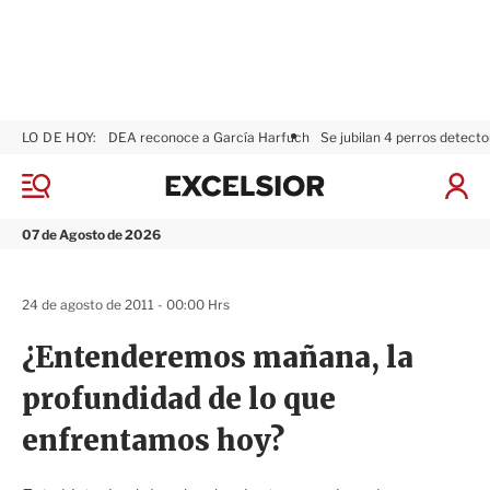
LO DE HOY:
DEA reconoce a García Harfuch
Se jubilan 4 perros detecto
E
x
M
I
c
e
n
n
e
i
07 de Agosto de 2026
ú
l
c
s
i
i
a
24 de agosto de 2011 - 00:00 Hrs
o
r
r
S
¿Entenderemos mañana, la
e
s
profundidad de lo que
i
ó
enfrentamos hoy?
n