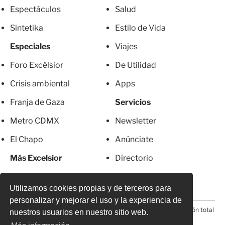
Espectáculos
Salud
Sintetika
Estilo de Vida
Especiales
Viajes
Foro Excélsior
De Utilidad
Crisis ambiental
Apps
Franja de Gaza
Servicios
Metro CDMX
Newsletter
El Chapo
Anúnciate
Más Excelsior
Directorio
Mujeres
Suscripciones
Utilizamos cookies propias y de terceros para
personalizar y mejorar el uso y la experiencia de
© 2026 Todos los derechos reservados. Prohibida la reproducción total
nuestros usuarios en nuestro sitio web.
o parcial, incluyendo cualquier medio electrónico*