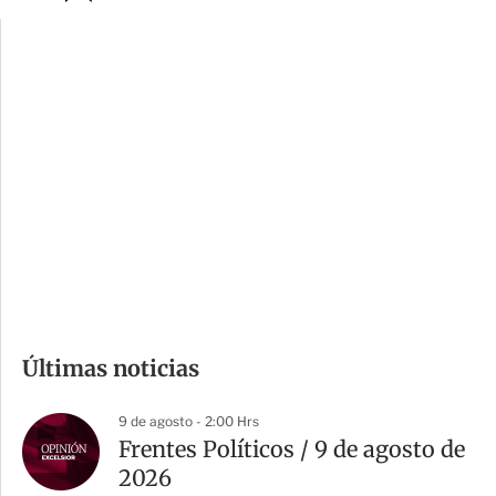
p
u
c
a
i
r
o
d
n
a
e
r
s
d
e
c
o
m
Últimas noticias
p
a
9 de agosto - 2:00 Hrs
r
Frentes Políticos / 9 de agosto de
t
2026