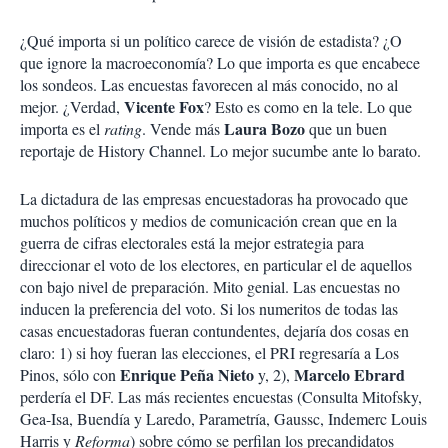
¿Qué importa si un político carece de visión de estadista? ¿O
que ignore la macroeconomía? Lo que importa es que encabece
los sondeos. Las encuestas favorecen al más conocido, no al
Vicente Fox
mejor. ¿Verdad,
? Esto es como en la tele. Lo que
Laura Bozo
importa es el
rating
. Vende más
que un buen
reportaje de History Channel. Lo mejor sucumbe ante lo barato.
La dictadura de las empresas encuestadoras ha provocado que
muchos políticos y medios de comunicación crean que en la
guerra de cifras electorales está la mejor estrategia para
direccionar el voto de los electores, en particular el de aquellos
con bajo nivel de preparación. Mito genial. Las encuestas no
inducen la preferencia del voto. Si los numeritos de todas las
casas encuestadoras fueran contundentes, dejaría dos cosas en
claro: 1) si hoy fueran las elecciones, el PRI regresaría a Los
Enrique Peña Nieto
Marcelo Ebrard
Pinos, sólo con
y, 2),
perdería el DF. Las más recientes encuestas (Consulta Mitofsky,
Gea-Isa, Buendía y Laredo, Parametría, Gaussc, Indemerc Louis
Harris y
Reforma
) sobre cómo se perfilan los precandidatos