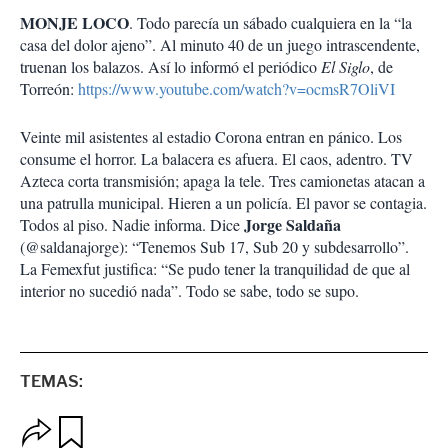
MONJE LOCO
. Todo parecía un sábado cualquiera en la “la
casa del dolor ajeno”. Al minuto 40 de un juego intrascendente,
truenan los balazos. Así lo informó el periódico
El Siglo
, de
Torreón:
https://www.youtube.com/watch?v=ocmsR7OliVI
Veinte mil asistentes al estadio Corona entran en pánico. Los
consume el horror. La balacera es afuera. El caos, adentro. TV
Azteca corta transmisión; apaga la tele. Tres camionetas atacan a
una patrulla municipal. Hieren a un policía. El pavor se contagia.
Jorge Saldaña
Todos al piso. Nadie informa. Dice
(@saldanajorge): “Tenemos Sub 17, Sub 20 y subdesarrollo”.
La Femexfut justifica: “Se pudo tener la tranquilidad de que al
interior no sucedió nada”. Todo se sabe, todo se supo.
TEMAS:
O
G