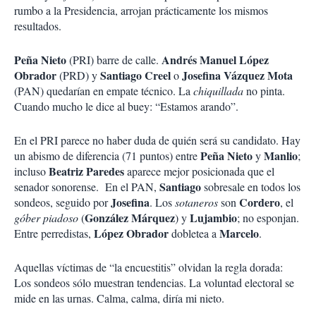
rumbo a la Presidencia, arrojan prácticamente los mismos
resultados.
Peña Nieto
Andrés Manuel López
(PRI) barre de calle.
Obrador
Santiago Creel
Josefina Vázquez Mota
(PRD) y
o
(PAN) quedarían en empate técnico. La
chiquillada
no pinta.
Cuando mucho le dice al buey: “Estamos arando”.
En el PRI parece no haber duda de quién será su candidato. Hay
Peña Nieto
Manlio
un abismo de diferencia (71 puntos) entre
y
;
Beatriz Paredes
incluso
aparece mejor posicionada que el
Santiago
senador sonorense. En el PAN,
sobresale en todos los
Josefina
Cordero
sondeos, seguido por
. Los
sotaneros
son
, el
González Márquez
Lujambio
góber piadoso
(
) y
; no esponjan.
López Obrador
Marcelo
Entre perredistas,
dobletea a
.
Aquellas víctimas de “la encuestitis” olvidan la regla dorada:
Los sondeos sólo muestran tendencias. La voluntad electoral se
mide en las urnas. Calma, calma, diría mi nieto.