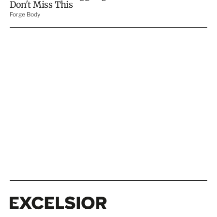
Excelsior
Excelsior