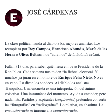
a
c
r
i
d
JOSÉ CÁRDENAS
o
a
n
r
e
s
d
e
c
La clase política manda al diablo a los mejores analistas. Los
o
Roy Campos
Francisco Abundis
María de las
reemplaza por
,
,
m
Heras
Ulises Beltrán
o
; los “adivinos” de
la bola de cristal
.
p
a
r
Faltan 313 días para saber quién será el nuevo Presidente de la
t
República. Cada semana nos miden “la fiebre” electoral. Y
i
Enrique Peña Nieto
muchos ya juran en el nombre de
. No es
r
en vano. Lo dicen los sondeos. Al diablo los analistas.
Tranquilos. Una encuesta es una interpretación del ánimo
colectivo. Una instantánea del momento. Ayuda a entender, pero
nada más. Partidos y aspirantes (
suspirantes
) pretenden convertir
las “fotografías” en “radiografías”. Lo relativo, en absoluto. La
encuestocracia
se impone a la
comentocracia
.