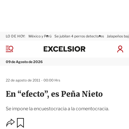
LO DE HOY:
México y Perú
Se jubilan 4 perros detectores
Jalapeños baj
E
x
M
I
c
e
n
n
e
i
09 de Agosto de 2026
ú
l
c
s
i
i
a
22 de agosto de 2011 - 00:00 Hrs
o
r
r
S
En “efecto”, es Peña Nieto
e
s
i
Se impone la encuestocracia a la comentocracia.
ó
n
O
G
u
p