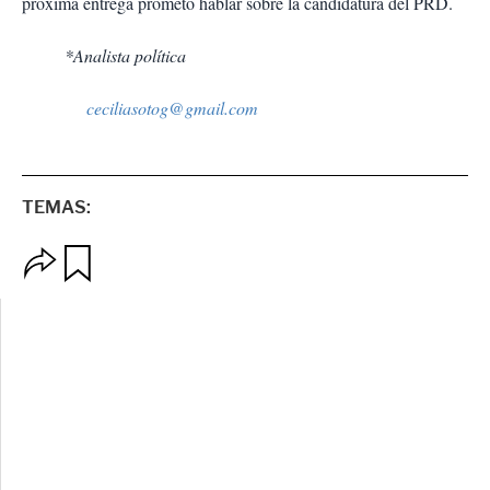
próxima entrega prometo hablar sobre la candidatura del PRD.
*Analista política
ceciliasotog@gmail.com
TEMAS:
O
G
p
u
c
a
i
r
o
d
n
a
e
r
s