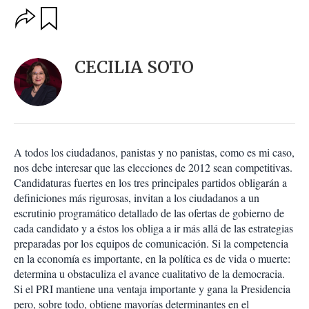
O
G
u
p
a
c
r
i
d
CECILIA SOTO
o
a
n
r
e
s
d
e
c
A todos los ciudadanos, panistas y no panistas, como es mi caso,
o
nos debe interesar que las elecciones de 2012 sean competitivas.
m
Candidaturas fuertes en los tres principales partidos obligarán a
p
a
definiciones más rigurosas, invitan a los ciudadanos a un
r
escrutinio programático detallado de las ofertas de gobierno de
t
cada candidato y a éstos los obliga a ir más allá de las estrategias
i
preparadas por los equipos de comunicación. Si la competencia
r
en la economía es importante, en la política es de vida o muerte:
determina u obstaculiza el avance cualitativo de la democracia.
Si el PRI mantiene una ventaja importante y gana la Presidencia
pero, sobre todo, obtiene mayorías determinantes en el