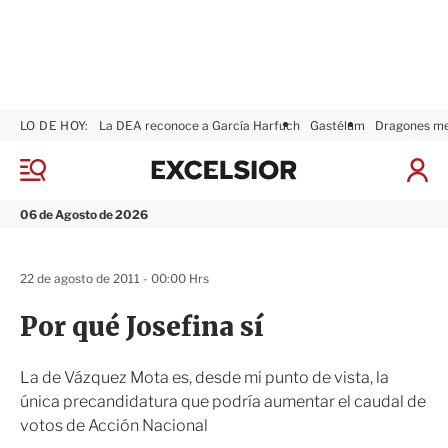
LO DE HOY:
La DEA reconoce a García Harfuch
Gastélum
Dragones m
E
x
M
I
c
e
n
n
e
i
06 de Agosto de 2026
ú
l
c
s
i
i
a
22 de agosto de 2011 - 00:00 Hrs
o
r
r
S
Por qué Josefina sí
e
s
i
La de Vázquez Mota es, desde mi punto de vista, la
ó
única precandidatura que podría aumentar el caudal de
n
votos de Acción Nacional