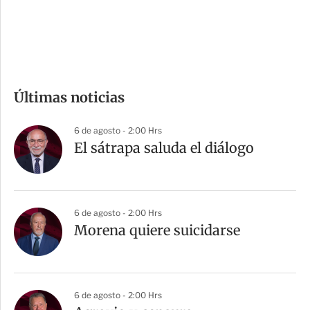
d
e
c
o
m
Últimas noticias
p
a
6 de agosto - 2:00 Hrs
r
El sátrapa saluda el diálogo
t
i
r
6 de agosto - 2:00 Hrs
Morena quiere suicidarse
6 de agosto - 2:00 Hrs