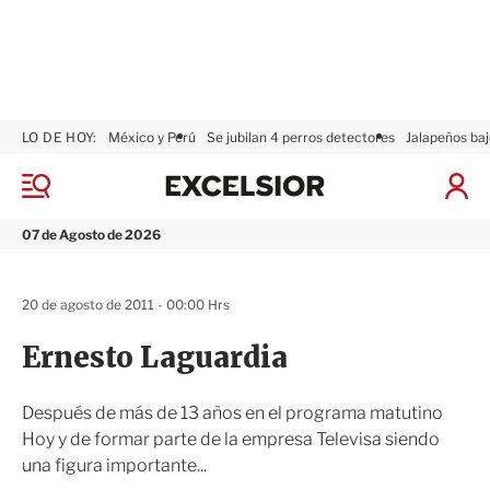
LO DE HOY:
México y Perú
Se jubilan 4 perros detectores
Jalapeños baj
E
x
M
I
c
e
n
n
e
i
07 de Agosto de 2026
ú
l
c
s
i
i
a
20 de agosto de 2011 - 00:00 Hrs
o
r
r
S
Ernesto Laguardia
e
s
i
Después de más de 13 años en el programa matutino
ó
Hoy y de formar parte de la empresa Televisa siendo
n
una figura importante...