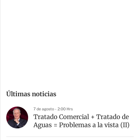
c
a
i
r
o
d
n
a
e
r
s
d
e
c
o
m
Últimas noticias
p
a
7 de agosto - 2:00 Hrs
r
Tratado Comercial + Tratado de
t
Aguas = Problemas a la vista (II)
i