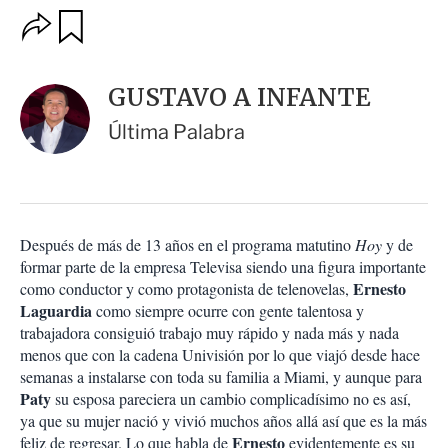
O
G
u
p
a
c
r
i
d
GUSTAVO A INFANTE
o
a
n
r
Última Palabra
e
s
d
e
c
o
Después de más de 13 años en el programa matutino
Hoy
y de
m
formar parte de la empresa Televisa siendo una figura importante
p
a
Ernesto
como conductor y como protagonista de telenovelas,
r
Laguardia
como siempre ocurre con gente talentosa y
t
trabajadora consiguió trabajo muy rápido y nada más y nada
i
menos que con la cadena Univisión por lo que viajó desde hace
r
semanas a instalarse con toda su familia a Miami, y aunque para
Paty
su esposa pareciera un cambio complicadísimo no es así,
ya que su mujer nació y vivió muchos años allá así que es la más
Ernesto
feliz de regresar. Lo que habla de
evidentemente es su