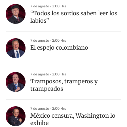
r
7 de agosto - 2:00 Hrs
“Todos los sordos saben leer los
labios”
7 de agosto - 2:00 Hrs
El espejo colombiano
7 de agosto - 2:00 Hrs
Tramposos, tramperos y
trampeados
7 de agosto - 2:00 Hrs
México censura, Washington lo
exhibe